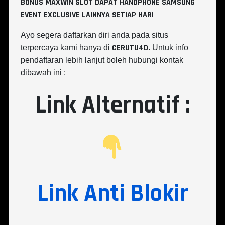
BONUS MAXWIN SLOT DAPAT HANDPHONE SAMSUNG
EVENT EXCLUSIVE LAINNYA SETIAP HARI
Ayo segera daftarkan diri anda pada situs
CERUTU4D.
terpercaya kami hanya di
Untuk info
pendaftaran lebih lanjut boleh hubungi kontak
dibawah ini :
Link Alternatif :
Link Anti Blokir