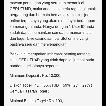
macam permainan yang seru dan menarik di
CERUTU4D, maka anda tidak perlu ragu lagi untuk
bergabung dan bermain bersama kami situs judi
online terpercaya yang akan membayar berapapun
kemenangan anda. Hanya dengan 1 User ID anda
sudah dapat memainkan semua permainan mulai
dari togel, Live casino sampai Slot online yang
pastinya seru dan menyenangkan.
Berikut ini merupakan informasi penting tentang
situs CERUTU4D yang tidak dapat di jumpai pada
bandar togel lainnya seperti :
Minimum Deposit : Rp. 10.000,-
Diskon Togel : 4D = 66% | 3D = 59% | 2D = 29% (
Semua Pasaran Togel )
Minimal Betting Togel : Rp. 100,-