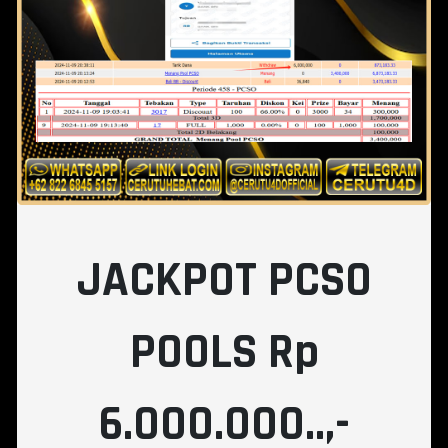
JACKPOT PCSO
POOLS Rp
6.000.000..,-