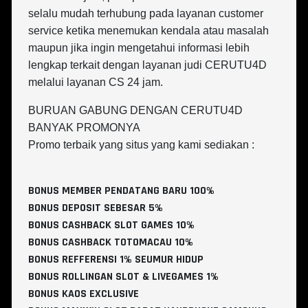
selalu mudah terhubung pada layanan customer
service ketika menemukan kendala atau masalah
maupun jika ingin mengetahui informasi lebih
lengkap terkait dengan layanan judi CERUTU4D
melalui layanan CS 24 jam.
BURUAN GABUNG DENGAN CERUTU4D
BANYAK PROMONYA
Promo terbaik yang situs yang kami sediakan :
BONUS MEMBER PENDATANG BARU 100%
BONUS DEPOSIT SEBESAR 5%
BONUS CASHBACK SLOT GAMES 10%
BONUS CASHBACK TOTOMACAU 10%
BONUS REFFERENSI 1% SEUMUR HIDUP
BONUS ROLLINGAN SLOT & LIVEGAMES 1%
BONUS KAOS EXCLUSIVE