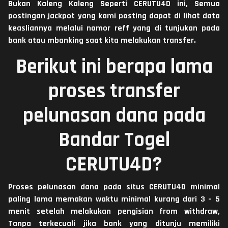
Bukan Kaleng Kaleng
Seperti CERUTU4D ini, Semua
postingan jackpot yang kami posting dapat di lihat data
keasliannya melalui nomor reff yang di tunjukan pada
bank atau mbanking saat kita melakukan transfer.
Berikut ini berapa lama
proses transfer
pelunasan dana pada
Bandar Togel
CERUTU4D?
Proses pelunasan dana pada situs CERUTU4D minimal
paling lama memakan waktu minimal kurang dari 3 – 5
menit setelah melakukan pengisian from withdraw,
Tanpa terkecuali jika bank yang ditunju memiliki