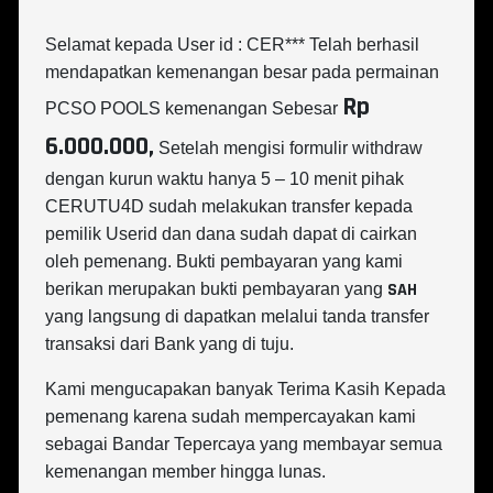
Selamat kepada User id : CER*** Telah berhasil
mendapatkan kemenangan besar pada permainan
Rp
PCSO POOLS kemenangan Sebesar
6.000.000,
Setelah mengisi formulir withdraw
dengan kurun waktu hanya 5 – 10 menit pihak
CERUTU4D sudah melakukan transfer kepada
pemilik Userid dan dana sudah dapat di cairkan
oleh pemenang. Bukti pembayaran yang kami
SAH
berikan merupakan bukti pembayaran yang
yang langsung di dapatkan melalui tanda transfer
transaksi dari Bank yang di tuju.
Kami mengucapakan banyak Terima Kasih Kepada
pemenang karena sudah mempercayakan kami
sebagai Bandar Tepercaya yang membayar semua
kemenangan member hingga lunas.