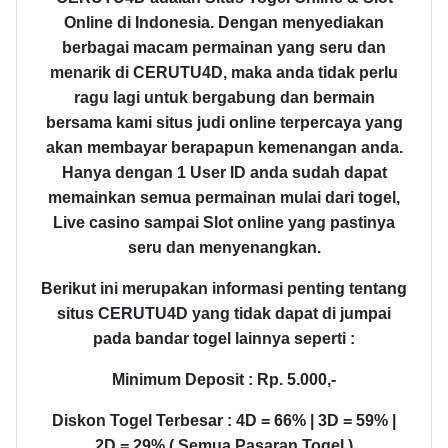
Online di Indonesia. Dengan menyediakan
berbagai macam permainan yang seru dan
menarik di CERUTU4D, maka anda tidak perlu
ragu lagi untuk bergabung dan bermain
bersama kami situs judi online terpercaya yang
akan membayar berapapun kemenangan anda.
Hanya dengan 1 User ID anda sudah dapat
memainkan semua permainan mulai dari togel,
Live casino sampai Slot online yang pastinya
seru dan menyenangkan.
Berikut ini merupakan informasi penting tentang
situs CERUTU4D yang tidak dapat di jumpai
pada bandar togel lainnya seperti :
Minimum Deposit :
Rp. 5.000,-
Diskon Togel Terbesar :
4D = 66% | 3D = 59% |
2D = 29% ( Semua Pasaran Togel )