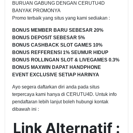
BURUAN GABUNG DENGAN CERUTU4D
BANYAK PROMONYA
Promo terbaik yang situs yang kami sediakan :
BONUS MEMBER BARU SEBESAR 20%
BONUS DEPOSIT SEBESAR 5%
BONUS CASHBACK SLOT GAMES 10%
BONUS REFFERENSI 1% SEUMUR HIDUP
BONUS ROLLINGAN SLOT & LIVEGAMES 0.3%
BONUS MAXWIN DAPAT HANDPHONE
EVENT EXCLUSIVE SETIAP HARINYA
Ayo segera daftarkan diri anda pada situs
terpercaya kami hanya di CERUTU4D. Untuk info
pendaftaran lebih lanjut boleh hubungi kontak
dibawah ini :
Link Alternatif :