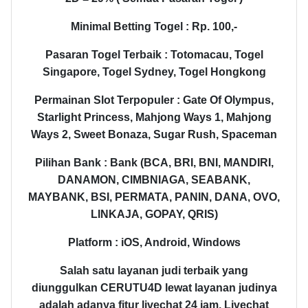
Minimal Betting Togel :
Rp. 100,-
Pasaran Togel Terbaik :
Totomacau, Togel
Singapore, Togel Sydney, Togel Hongkong
Permainan Slot Terpopuler :
Gate Of Olympus,
Starlight Princess, Mahjong Ways 1, Mahjong
Ways 2, Sweet Bonaza, Sugar Rush, Spaceman
Pilihan Bank :
Bank (BCA, BRI, BNI, MANDIRI,
DANAMON, CIMBNIAGA, SEABANK,
MAYBANK, BSI, PERMATA, PANIN, DANA, OVO,
LINKAJA, GOPAY, QRIS)
Platform :
iOS, Android, Windows
Salah satu layanan judi terbaik yang
diunggulkan CERUTU4D lewat layanan judinya
adalah adanya fitur livechat 24 jam. Livechat