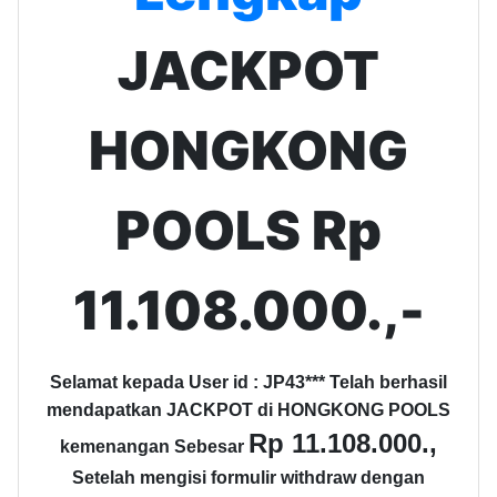
JACKPOT
HONGKONG
POOLS Rp
11.108.000.,-
Selamat kepada User id : JP43*** Telah berhasil
mendapatkan JACKPOT di HONGKONG POOLS
Rp 11.108.000.,
kemenangan Sebesar
Setelah mengisi formulir withdraw dengan