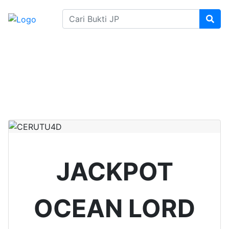
AT DATANG DI CERUTU4D BANDAR TOGEL, LIVE CASINO 
JACKPOT OCEAN LORD RP 5.500.000.
Rabu, 28 Agustus 2024 WIB
|
12:43 AM WIB
JACKPOT
OCEAN LORD