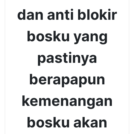
dan anti blokir
bosku yang
pastinya
berapapun
kemenangan
bosku akan