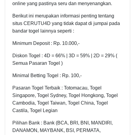
online yang pastinya seru dan menyenangkan.
Berikut ini merupakan informasi penting tentang
situs CERUTU4D yang tidak dapat di jumpai pada
bandar togel lainnya seperti :
Minimum Deposit : Rp. 10.000,-
Diskon Togel : 4D = 66% | 3D = 59% | 2D = 29% (
Semua Pasaran Togel )
Minimal Betting Togel : Rp. 100,-
Pasaran Togel Terbaik : Totomacau, Togel
Singapore, Togel Sydney, Togel Hongkong, Togel
Cambodia, Togel Taiwan, Togel China, Togel
Castila, Togel Legian
Pilihan Bank : Bank (BCA, BRI, BNI, MANDIRI,
DANAMON, MAYBANK, BSI, PERMATA,