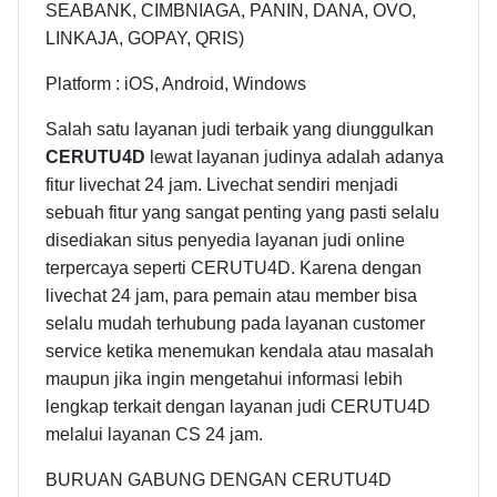
SEABANK, CIMBNIAGA, PANIN, DANA, OVO,
LINKAJA, GOPAY, QRIS)
Platform : iOS, Android, Windows
Salah satu layanan judi terbaik yang diunggulkan
CERUTU4D
lewat layanan judinya adalah adanya
fitur livechat 24 jam. Livechat sendiri menjadi
sebuah fitur yang sangat penting yang pasti selalu
disediakan situs penyedia layanan judi online
terpercaya seperti CERUTU4D. Karena dengan
livechat 24 jam, para pemain atau member bisa
selalu mudah terhubung pada layanan customer
service ketika menemukan kendala atau masalah
maupun jika ingin mengetahui informasi lebih
lengkap terkait dengan layanan judi CERUTU4D
melalui layanan CS 24 jam.
BURUAN GABUNG DENGAN CERUTU4D