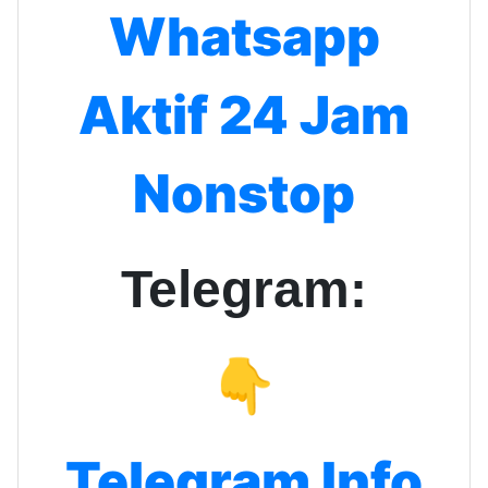
Whatsapp
Aktif 24 Jam
Nonstop
Telegram:
👇
Telegram Info