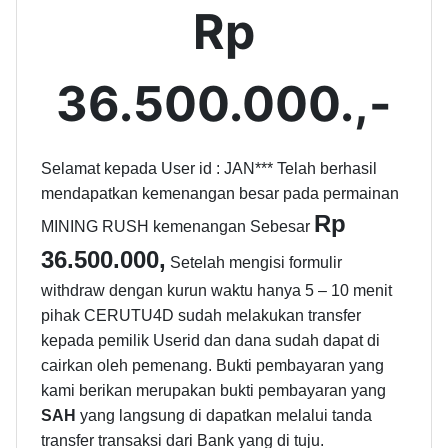
Rp
36.500.000.,-
Selamat kepada User id : JAN*** Telah berhasil
mendapatkan kemenangan besar pada permainan
Rp
MINING RUSH kemenangan Sebesar
36.500.000,
Setelah mengisi formulir
withdraw dengan kurun waktu hanya 5 – 10 menit
pihak CERUTU4D sudah melakukan transfer
kepada pemilik Userid dan dana sudah dapat di
cairkan oleh pemenang. Bukti pembayaran yang
kami berikan merupakan bukti pembayaran yang
SAH
yang langsung di dapatkan melalui tanda
transfer transaksi dari Bank yang di tuju.