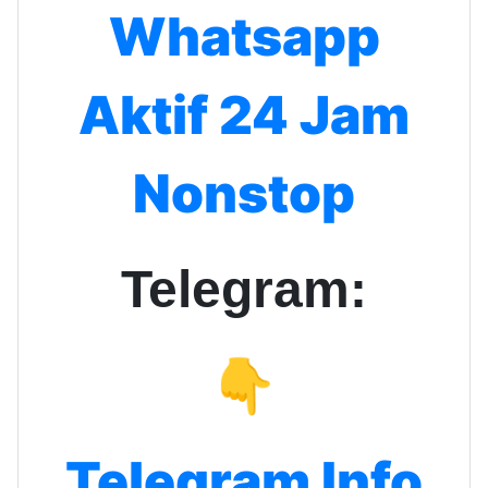
Whatsapp
Aktif 24 Jam
Nonstop
Telegram:
👇
Telegram Info