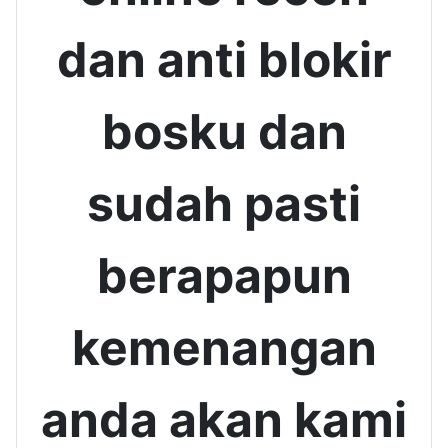
dan anti blokir
bosku dan
sudah pasti
berapapun
kemenangan
anda akan kami