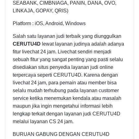
SEABANK, CIMBNIAGA, PANIN, DANA, OVO,
LINKAJA, GOPAY, QRIS)
Platform : iOS, Android, Windows
Salah satu layanan judi terbaik yang diunggulkan
CERUTU4D
lewat layanan judinya adalah adanya
fitur livechat 24 jam. Livechat sendiri menjadi
sebuah fitur yang sangat penting yang pasti selalu
disediakan situs penyedia layanan judi online
terpercaya seperti CERUTU4D. Karena dengan
livechat 24 jam, para pemain atau member bisa
selalu mudah terhubung pada layanan customer
service ketika menemukan kendala atau masalah
maupun jika ingin mengetahui informasi lebih
lengkap terkait dengan layanan judi CERUTU4D
melalui layanan CS 24 jam.
BURUAN GABUNG DENGAN CERUTU4D