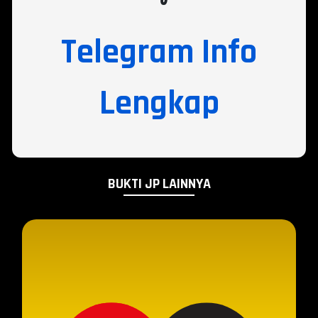
Telegram Info
Lengkap
BUKTI JP LAINNYA