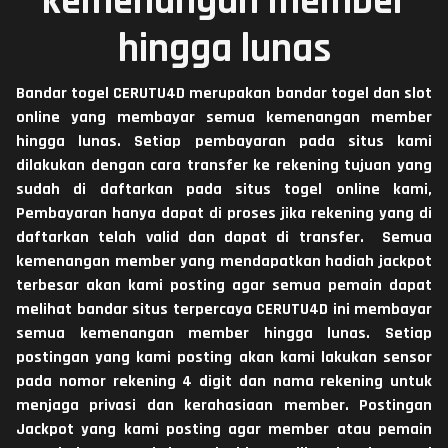
kemenangan member
hingga lunas
Bandar togel CERUTU4D merupakan bandar togel dan slot
online yang membayar semua kemenangan member
hingga lunas. Setiap pembayaran pada situs kami
dilakukan dengan cara transfer ke rekening tujuan yang
sudah di daftarkan pada situs togel online kami,
Pembayaran hanya dapat di proses jika rekening yang di
daftarkan telah valid dan dapat di transfer. Semua
kemenangan member yang mendapatkan hadiah jackpot
terbesar akan kami posting agar semua pemain dapat
melihat bandar situs terpercaya CERUTU4D ini membayar
semua kemenangan member hingga lunas. Setiap
postingan yang kami posting akan kami lakukan sensor
pada nomor rekening 4 digit dan nama rekening untuk
menjaga privasi dan kerahasiaan member. Postingan
Jackpot yang kami posting agar member atau pemain