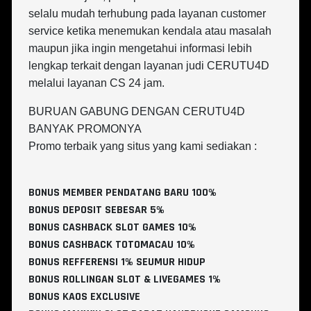
selalu mudah terhubung pada layanan customer
service ketika menemukan kendala atau masalah
maupun jika ingin mengetahui informasi lebih
lengkap terkait dengan layanan judi CERUTU4D
melalui layanan CS 24 jam.
BURUAN GABUNG DENGAN CERUTU4D
BANYAK PROMONYA
Promo terbaik yang situs yang kami sediakan :
BONUS MEMBER PENDATANG BARU 100%
BONUS DEPOSIT SEBESAR 5%
BONUS CASHBACK SLOT GAMES 10%
BONUS CASHBACK TOTOMACAU 10%
BONUS REFFERENSI 1% SEUMUR HIDUP
BONUS ROLLINGAN SLOT & LIVEGAMES 1%
BONUS KAOS EXCLUSIVE