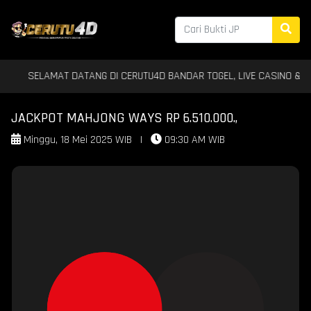
SELAMAT DATANG DI CERUTU4D BANDAR TOGEL, LIVE CASINO & SLOT TE
JACKPOT MAHJONG WAYS RP 6.510.000.,
Minggu, 18 Mei 2025 WIB
|
09:30 AM WIB