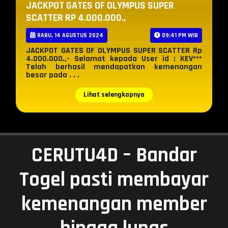
JACKPOT GATES OF OLYMPUS SUPER
SCATTER RP 4.000.000.,
RABU, 14 AGUSTUS 2024
09:41 PM WIB
JACKPOT GATES OF OLYMPUS SUPER SCATTER Rp
4.000.000.,- Selamat kepada User id : KEV***
Telah berhasil mendapatkan kemenangan
besar pada . . .
Lihat selengkapnya
CERUTU4D – Bandar
Togel pasti membayar
kemenangan member