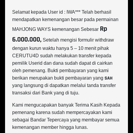
Selamat kepada User id : IWA*** Telah berhasil
mendapatkan kemenangan besar pada permainan
Rp
MAHJONG WAYS kemenangan Sebesar
6.000.000,
Setelah mengisi formulir withdraw
dengan kurun waktu hanya 5 – 10 menit pihak
CERUTU4D sudah melakukan transfer kepada
pemilik Userid dan dana sudah dapat di cairkan
oleh pemenang. Bukti pembayaran yang kami
SAH
berikan merupakan bukti pembayaran yang
yang langsung di dapatkan melalui tanda transfer
transaksi dari Bank yang di tuju.
Kami mengucapakan banyak Terima Kasih Kepada
pemenang karena sudah mempercayakan kami
sebagai Bandar Tepercaya yang membayar semua
kemenangan member hingga lunas.