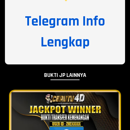
Telegram Info
Lengkap
BUKTI JP LAINNYA