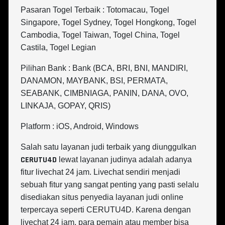
Pasaran Togel Terbaik : Totomacau, Togel
Singapore, Togel Sydney, Togel Hongkong, Togel
Cambodia, Togel Taiwan, Togel China, Togel
Castila, Togel Legian
Pilihan Bank : Bank (BCA, BRI, BNI, MANDIRI,
DANAMON, MAYBANK, BSI, PERMATA,
SEABANK, CIMBNIAGA, PANIN, DANA, OVO,
LINKAJA, GOPAY, QRIS)
Platform : iOS, Android, Windows
Salah satu layanan judi terbaik yang diunggulkan
CERUTU4D
lewat layanan judinya adalah adanya
fitur livechat 24 jam. Livechat sendiri menjadi
sebuah fitur yang sangat penting yang pasti selalu
disediakan situs penyedia layanan judi online
terpercaya seperti CERUTU4D. Karena dengan
livechat 24 jam, para pemain atau member bisa