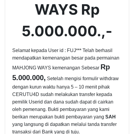
WAYS Rp
5.000.000.,-
Selamat kepada User id : FUJ*** Telah berhasil
mendapatkan kemenangan besar pada permainan
Rp
MAHJONG WAYS kemenangan Sebesar
5.000.000,
Setelah mengisi formulir withdraw
dengan kurun waktu hanya 5 – 10 menit pihak
CERUTU4D sudah melakukan transfer kepada
pemilik Userid dan dana sudah dapat di cairkan
oleh pemenang. Bukti pembayaran yang kami
berikan merupakan bukti pembayaran yang
SAH
yang langsung di dapatkan melalui tanda transfer
transaksi dari Bank yang di tuju.