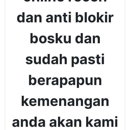
dan anti blokir
bosku dan
sudah pasti
berapapun
kemenangan
anda akan kami