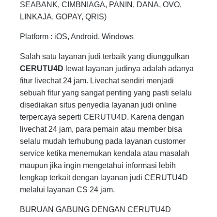
SEABANK, CIMBNIAGA, PANIN, DANA, OVO,
LINKAJA, GOPAY, QRIS)
Platform : iOS, Android, Windows
Salah satu layanan judi terbaik yang diunggulkan
CERUTU4D
lewat layanan judinya adalah adanya
fitur livechat 24 jam. Livechat sendiri menjadi
sebuah fitur yang sangat penting yang pasti selalu
disediakan situs penyedia layanan judi online
terpercaya seperti CERUTU4D. Karena dengan
livechat 24 jam, para pemain atau member bisa
selalu mudah terhubung pada layanan customer
service ketika menemukan kendala atau masalah
maupun jika ingin mengetahui informasi lebih
lengkap terkait dengan layanan judi CERUTU4D
melalui layanan CS 24 jam.
BURUAN GABUNG DENGAN CERUTU4D