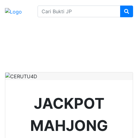
SELAMAT DATANG DI CERUTU4D BANDAR TOGEL, LIVE
JACKPOT MAHJONG WAYS RP 5.000.000.
Rabu, 16 Oktober 2024 WIB
|
10:57 AM WIB
JACKPOT
MAHJONG