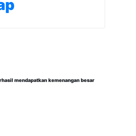
ap
09:41 PM WIB
rhasil mendapatkan kemenangan besar