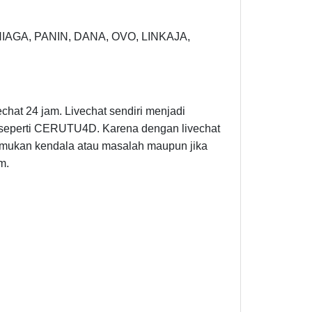
NIAGA, PANIN, DANA, OVO, LINKAJA,
echat 24 jam. Livechat sendiri menjadi
aya seperti CERUTU4D. Karena dengan livechat
emukan kendala atau masalah maupun jika
m.