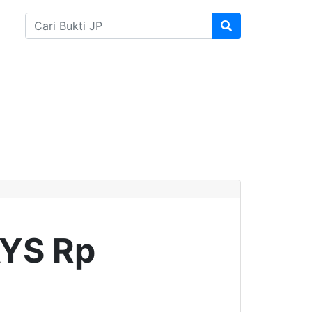
SELAMAT DATANG DI CERUTU4D BANDAR TOGEL, LI
,00
YS Rp