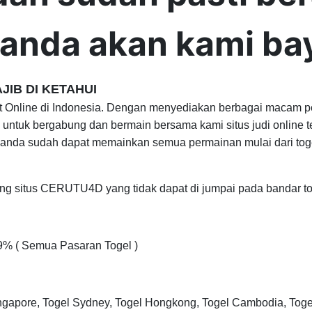
anda akan kami ba
IB DI KETAHUI
ot Online di Indonesia. Dengan menyediakan berbagai macam p
 untuk bergabung dan bermain bersama kami situs judi online
nda sudah dapat memainkan semua permainan mulai dari togel,
ang situs CERUTU4D yang tidak dapat di jumpai pada bandar tog
29% ( Semua Pasaran Togel )
ngapore, Togel Sydney, Togel Hongkong, Togel Cambodia, Togel 