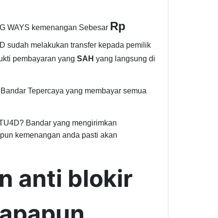
Rp
JONG WAYS kemenangan Sebesar
D sudah melakukan transfer kepada pemilik
bukti pembayaran yang
SAH
yang langsung di
 Bandar Tepercaya yang membayar semua
UTU4D? Bandar yang mengirimkan
papun kemenangan anda pasti akan
 anti blokir
rapapun