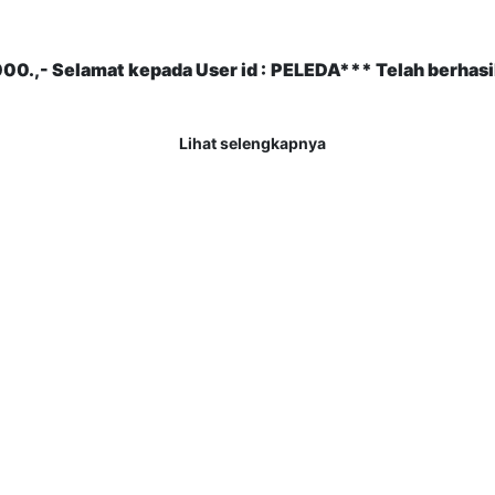
,- Selamat kepada User id : PELEDA*** Telah berhas
Lihat selengkapnya
dar Togel pasti memb
unas
togel dan slot online yang membayar semua kemenanga
fer ke rekening tujuan yang sudah di daftarkan pada sit
n telah valid dan dapat di transfer. Semua kemenang
pemain dapat melihat bandar situs terpercaya CERUTU