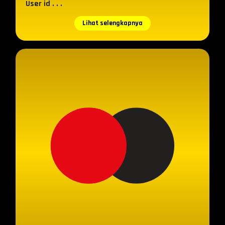
User id . . .
Lihat selengkapnya