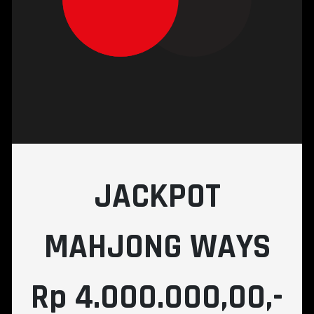
JACKPOT
MAHJONG WAYS
Rp 4.000.000,00,-