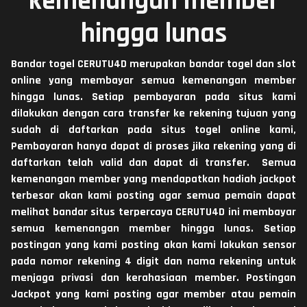
kemenangan member
hingga lunas
Bandar togel CERUTU4D merupakan bandar togel dan slot
online yang membayar semua kemenangan member
hingga lunas. Setiap pembayaran pada situs kami
dilakukan dengan cara transfer ke rekening tujuan yang
sudah di daftarkan pada situs togel online kami,
Pembayaran hanya dapat di proses jika rekening yang di
daftarkan telah valid dan dapat di transfer. Semua
kemenangan member yang mendapatkan hadiah jackpot
terbesar akan kami posting agar semua pemain dapat
melihat bandar situs terpercaya CERUTU4D ini membayar
semua kemenangan member hingga lunas. Setiap
postingan yang kami posting akan kami lakukan sensor
pada nomor rekening 4 digit dan nama rekening untuk
menjaga privasi dan kerahasiaan member. Postingan
Jackpot yang kami posting agar member atau pemain