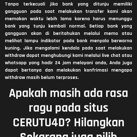
Tanpa terkecuali jika bank yang ditunju memiliki
gangguan pada saat melakukan transfer kami akan
memakan waktu lebih lama karena harus menunggu
bank yang tunju kembali normal. Setiap bank yang
gangguan akan di beritahukan melalui memo atau
melihat lampu indikator pada bank menyala berwarna
kuning. Jika mengalami kendala pada saat melakukan
withdraw dapat menghubungi kami melalui live chat atau
whatsapp yang hadir 24 jam melayani anda, Anda juga
dapat bertanya dan melakukan konfrimasi mengapa
withdraw masih belum terproses.
Apakah masih ada rasa
ragu pada situs
CERUTU4D? Hilangkan