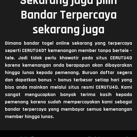
Sekarang juga pilih
Bandar Terpercaya
sekarang juga
Dimana bandar togel online sekarang yang terpercaya
seperti CERUTU4D? kemenangan member tanpa bertele –
tele. Jadi tidak perlu khawatir pada situs CERUTU4D
karena kemenangan anda berapapun akan dibayarakan
hingga lunas kepada pemenang. Buruan daftar segera
dan dapatkan bonus – bonus terbesar setiap hari yang
bisa anda mainkan melalui situs resmi CERUTU4D. Kami
sangat mengucapkan banyak terima kasih kepada
pemenang karena sudah mempercayakan kami sebagai
bandar terpercaya yang membayar semua kemenangan
member hingga lunas.