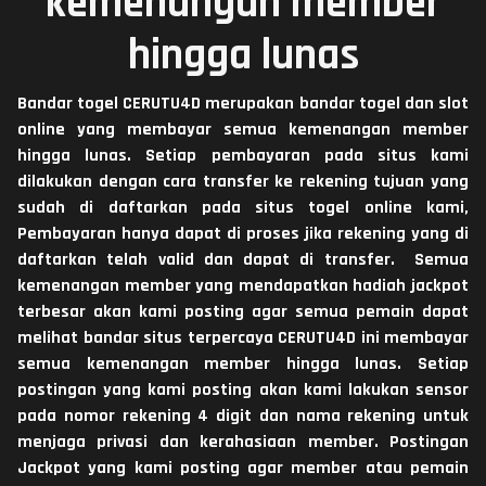
kemenangan member
hingga lunas
Bandar togel CERUTU4D merupakan bandar togel dan slot
online yang membayar semua kemenangan member
hingga lunas. Setiap pembayaran pada situs kami
dilakukan dengan cara transfer ke rekening tujuan yang
sudah di daftarkan pada situs togel online kami,
Pembayaran hanya dapat di proses jika rekening yang di
daftarkan telah valid dan dapat di transfer. Semua
kemenangan member yang mendapatkan hadiah jackpot
terbesar akan kami posting agar semua pemain dapat
melihat bandar situs terpercaya CERUTU4D ini membayar
semua kemenangan member hingga lunas. Setiap
postingan yang kami posting akan kami lakukan sensor
pada nomor rekening 4 digit dan nama rekening untuk
menjaga privasi dan kerahasiaan member. Postingan
Jackpot yang kami posting agar member atau pemain