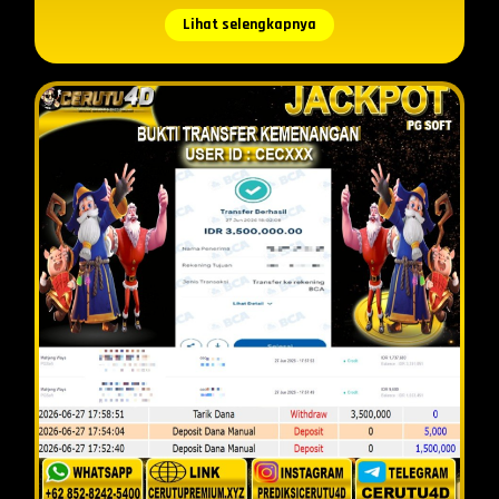
Lihat selengkapnya