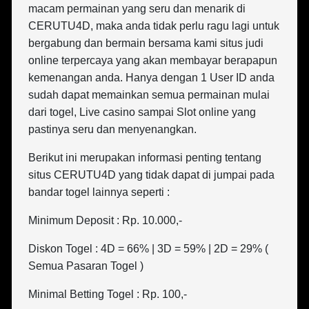
macam permainan yang seru dan menarik di
CERUTU4D, maka anda tidak perlu ragu lagi untuk
bergabung dan bermain bersama kami situs judi
online terpercaya yang akan membayar berapapun
kemenangan anda. Hanya dengan 1 User ID anda
sudah dapat memainkan semua permainan mulai
dari togel, Live casino sampai Slot online yang
pastinya seru dan menyenangkan.
Berikut ini merupakan informasi penting tentang
situs CERUTU4D yang tidak dapat di jumpai pada
bandar togel lainnya seperti :
Minimum Deposit : Rp. 10.000,-
Diskon Togel : 4D = 66% | 3D = 59% | 2D = 29% (
Semua Pasaran Togel )
Minimal Betting Togel : Rp. 100,-