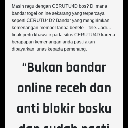
Masih ragu dengan CERUTU4D bos? Di mana
bandar togel online sekarang yang terpercaya
seperti CERUTU4D? Bandar yang mengirimkan
kemenangan member tanpa bertele – tele. Jadi…
tidak perlu khawatir pada situs CERUTU4D karena
berapapun kemenangan anda pasti akan
dibayarkan lunas kepada pemenang.
“Bukan bandar
online receh dan
anti blokir bosku