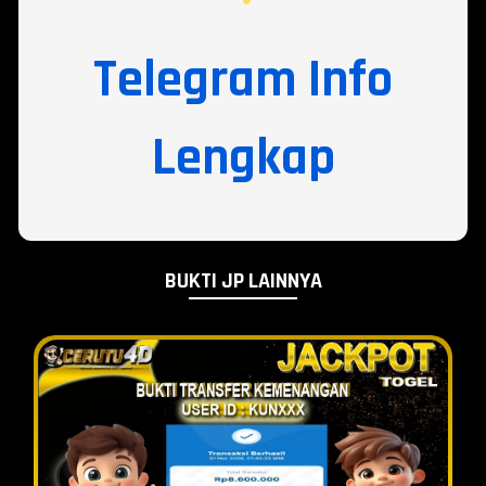
Telegram Info
Lengkap
BUKTI JP LAINNYA