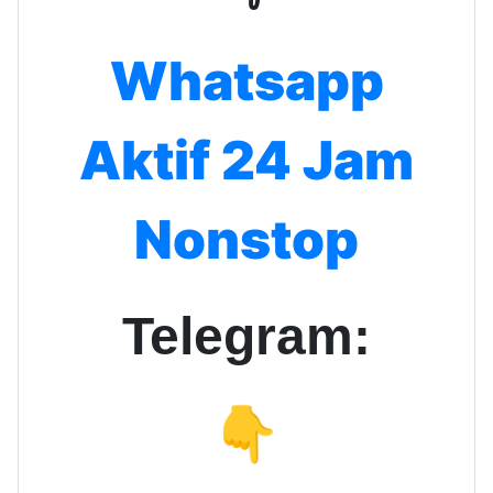
Whatsapp
Aktif 24 Jam
Nonstop
Telegram:
👇