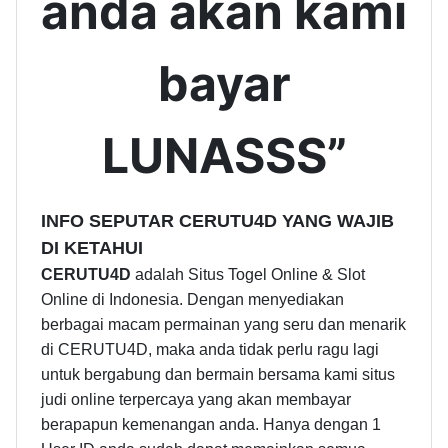
anda akan kami
bayar
LUNASSS”
INFO SEPUTAR CERUTU4D YANG WAJIB
DI KETAHUI
CERUTU4D
adalah Situs Togel Online & Slot
Online di Indonesia. Dengan menyediakan
berbagai macam permainan yang seru dan menarik
di CERUTU4D, maka anda tidak perlu ragu lagi
untuk bergabung dan bermain bersama kami situs
judi online terpercaya yang akan membayar
berapapun kemenangan anda. Hanya dengan 1