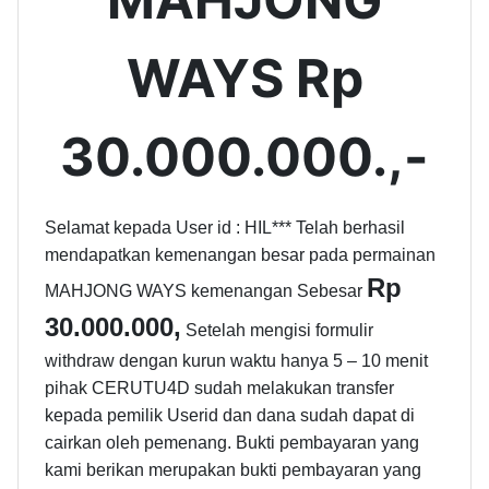
WAYS Rp
30.000.000.,-
Selamat kepada User id : HIL*** Telah berhasil
mendapatkan kemenangan besar pada permainan
Rp
MAHJONG WAYS kemenangan Sebesar
30.000.000,
Setelah mengisi formulir
withdraw dengan kurun waktu hanya 5 – 10 menit
pihak CERUTU4D sudah melakukan transfer
kepada pemilik Userid dan dana sudah dapat di
cairkan oleh pemenang. Bukti pembayaran yang
kami berikan merupakan bukti pembayaran yang