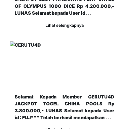
OF OLYMPUS 1000 DICE Rp 4.200.000,-
LUNAS Selamat kepada User id . . .
Lihat selengkapnya
SELAMAT KEPADA MEMBER
CERUTU4D JACKPOT TOGEL
CHINA POOLS RP 3.800.000,-
LUNAS
RABU, 14 AGUSTUS 2024
09:41 PM WIB
Selamat Kepada Member CERUTU4D
JACKPOT TOGEL CHINA POOLS Rp
3.800.000,- LUNAS Selamat kepada User
id : FUJ*** Telah berhasil mendapatkan . . .