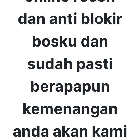
dan anti blokir
bosku dan
sudah pasti
berapapun
kemenangan
anda akan kami