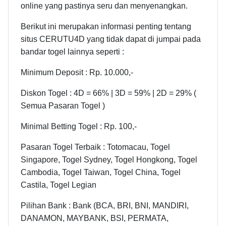
online yang pastinya seru dan menyenangkan.
Berikut ini merupakan informasi penting tentang
situs CERUTU4D yang tidak dapat di jumpai pada
bandar togel lainnya seperti :
Minimum Deposit : Rp. 10.000,-
Diskon Togel : 4D = 66% | 3D = 59% | 2D = 29% (
Semua Pasaran Togel )
Minimal Betting Togel : Rp. 100,-
Pasaran Togel Terbaik : Totomacau, Togel
Singapore, Togel Sydney, Togel Hongkong, Togel
Cambodia, Togel Taiwan, Togel China, Togel
Castila, Togel Legian
Pilihan Bank : Bank (BCA, BRI, BNI, MANDIRI,
DANAMON, MAYBANK, BSI, PERMATA,