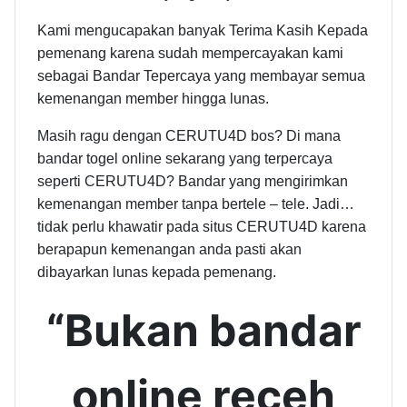
Kami mengucapakan banyak Terima Kasih Kepada
pemenang karena sudah mempercayakan kami
sebagai Bandar Tepercaya yang membayar semua
kemenangan member hingga lunas.
Masih ragu dengan CERUTU4D bos? Di mana
bandar togel online sekarang yang terpercaya
seperti CERUTU4D? Bandar yang mengirimkan
kemenangan member tanpa bertele – tele. Jadi…
tidak perlu khawatir pada situs CERUTU4D karena
berapapun kemenangan anda pasti akan
dibayarkan lunas kepada pemenang.
“Bukan bandar
online receh