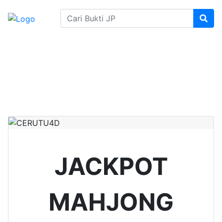
SELAMAT DATANG DI CERUTU4D BANDAR TOGEL, LIVE
JACKPOT MAHJONG WAYS RP 3.952.000.,
Rabu, 07 Mei 2025 WIB
|
09:24 PM WIB
JACKPOT
MAHJONG