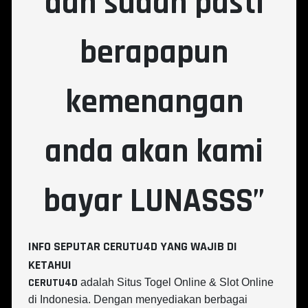
dan sudah pasti
berapapun
kemenangan
anda akan kami
bayar LUNASSS”
INFO SEPUTAR CERUTU4D YANG WAJIB DI
KETAHUI
CERUTU4D
adalah Situs Togel Online & Slot Online
di Indonesia. Dengan menyediakan berbagai