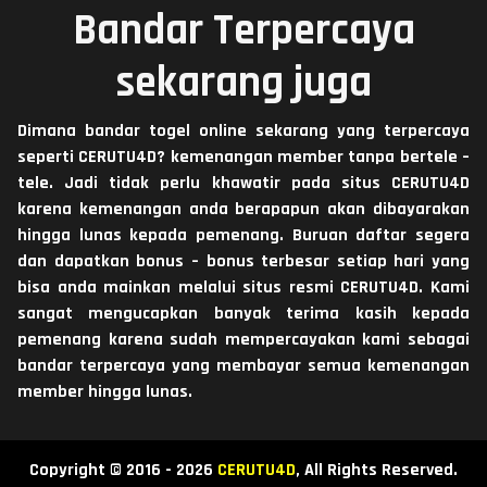
Bandar Terpercaya
sekarang juga
Dimana bandar togel online sekarang yang terpercaya
seperti CERUTU4D? kemenangan member tanpa bertele –
tele. Jadi tidak perlu khawatir pada situs CERUTU4D
karena kemenangan anda berapapun akan dibayarakan
hingga lunas kepada pemenang. Buruan daftar segera
dan dapatkan bonus – bonus terbesar setiap hari yang
bisa anda mainkan melalui situs resmi CERUTU4D. Kami
sangat mengucapkan banyak terima kasih kepada
pemenang karena sudah mempercayakan kami sebagai
bandar terpercaya yang membayar semua kemenangan
member hingga lunas.
Copyright © 2016 - 2026
CERUTU4D
, All Rights Reserved.