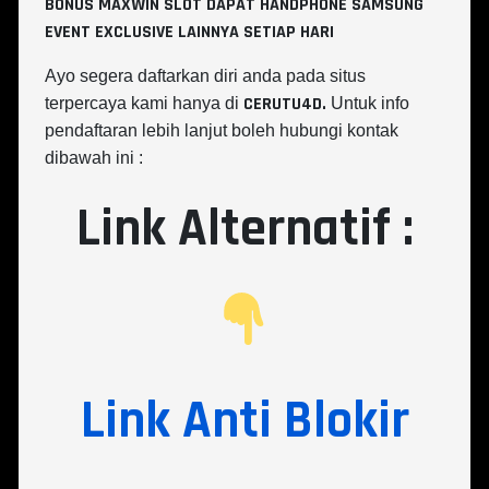
BONUS MAXWIN SLOT DAPAT HANDPHONE SAMSUNG
EVENT EXCLUSIVE LAINNYA SETIAP HARI
Ayo segera daftarkan diri anda pada situs
CERUTU4D.
terpercaya kami hanya di
Untuk info
pendaftaran lebih lanjut boleh hubungi kontak
dibawah ini :
Link Alternatif :
Link Anti Blokir