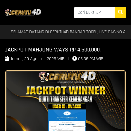
ELAMAT DATANG DI CERUTU4D BANDAR TOGEL, LIVE CASINO & SLOT TER
JACKPOT MAHJONG WAYS RP 4.500.000.,
Jumat, 29 Agustus 2025 WIB
|
06:36 PM WIB