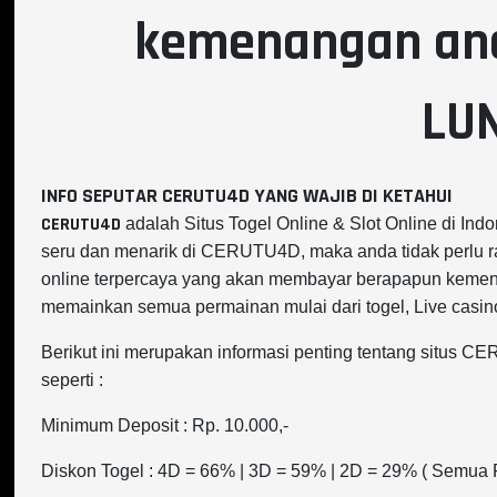
kemenangan and
LU
INFO SEPUTAR CERUTU4D YANG WAJIB DI KETAHUI
CERUTU4D
adalah Situs Togel Online & Slot Online di I
seru dan menarik di CERUTU4D, maka anda tidak perlu ra
online terpercaya yang akan membayar berapapun kemen
memainkan semua permainan mulai dari togel, Live casin
Berikut ini merupakan informasi penting tentang situs C
seperti :
Minimum Deposit : Rp. 10.000,-
Diskon Togel : 4D = 66% | 3D = 59% | 2D = 29% ( Semua 