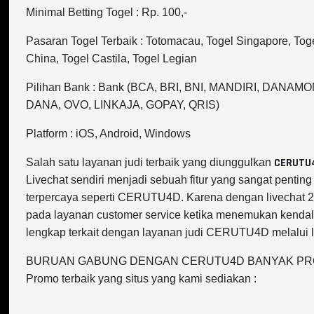
Minimal Betting Togel : Rp. 100,-
Pasaran Togel Terbaik : Totomacau, Togel Singapore, To
China, Togel Castila, Togel Legian
Pilihan Bank : Bank (BCA, BRI, BNI, MANDIRI, DAN
DANA, OVO, LINKAJA, GOPAY, QRIS)
Platform : iOS, Android, Windows
CERUTU
Salah satu layanan judi terbaik yang diunggulkan
Livechat sendiri menjadi sebuah fitur yang sangat penting
terpercaya seperti CERUTU4D. Karena dengan livechat 2
pada layanan customer service ketika menemukan kendala
lengkap terkait dengan layanan judi CERUTU4D melalui 
BURUAN GABUNG DENGAN CERUTU4D BANYAK P
Promo terbaik yang situs yang kami sediakan :