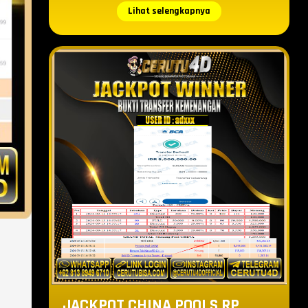
Lihat selengkapnya
JACKPOT CHINA POOLS RP