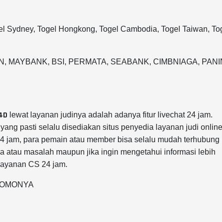
gel Sydney, Togel Hongkong, Togel Cambodia, Togel Taiwan, To
AMON, MAYBANK, BSI, PERMATA, SEABANK, CIMBNIAGA, PANI
4D
lewat layanan judinya adalah adanya fitur livechat 24 jam.
 yang pasti selalu disediakan situs penyedia layanan judi onlin
4 jam, para pemain atau member bisa selalu mudah terhubung
 atau masalah maupun jika ingin mengetahui informasi lebih
layanan CS 24 jam.
ROMONYA