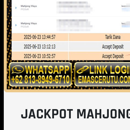
JACKPOT MAHJONG 