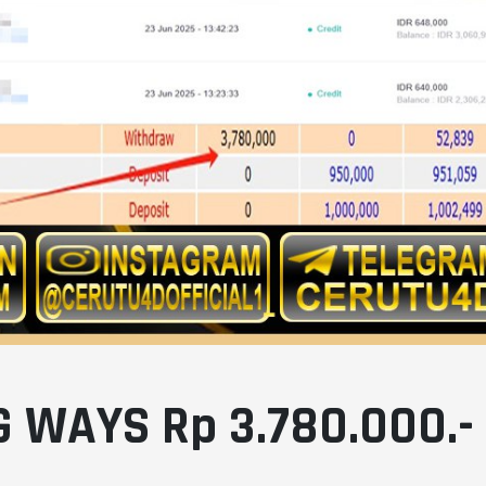
WAYS Rp 3.780.000.-