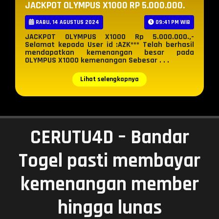
JACKPOT OLYMPUS X1000 RP 5.000.000.
RABU, 14 AGUSTUS 2024
09:41 PM WIB
JACKPOT OLYMPUS X1000 Rp 5.000.000.,-
Selamat kepada User id :AZK*** Telah berhasil
mendapatkan kemenangan besar pada
OLYMPUS X1000 kemenangan Sebesar . . .
Lihat selengkapnya
CERUTU4D – Bandar
Togel pasti membayar
kemenangan member
hingga lunas