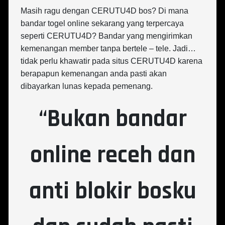
Masih ragu dengan CERUTU4D bos? Di mana
bandar togel online sekarang yang terpercaya
seperti CERUTU4D? Bandar yang mengirimkan
kemenangan member tanpa bertele – tele. Jadi…
tidak perlu khawatir pada situs CERUTU4D karena
berapapun kemenangan anda pasti akan
dibayarkan lunas kepada pemenang.
“Bukan bandar
online receh dan
anti blokir bosku