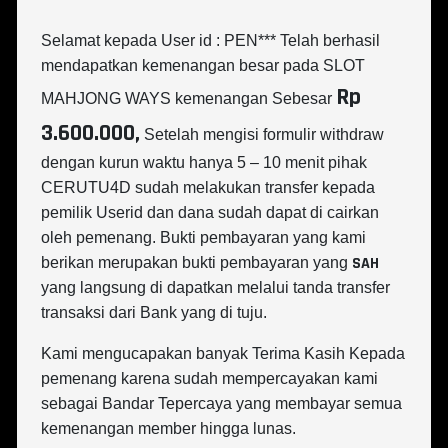
Selamat kepada User id : PEN*** Telah berhasil
mendapatkan kemenangan besar pada SLOT
Rp
MAHJONG WAYS kemenangan Sebesar
3.600.000,
Setelah mengisi formulir withdraw
dengan kurun waktu hanya 5 – 10 menit pihak
CERUTU4D sudah melakukan transfer kepada
pemilik Userid dan dana sudah dapat di cairkan
oleh pemenang. Bukti pembayaran yang kami
SAH
berikan merupakan bukti pembayaran yang
yang langsung di dapatkan melalui tanda transfer
transaksi dari Bank yang di tuju.
Kami mengucapakan banyak Terima Kasih Kepada
pemenang karena sudah mempercayakan kami
sebagai Bandar Tepercaya yang membayar semua
kemenangan member hingga lunas.