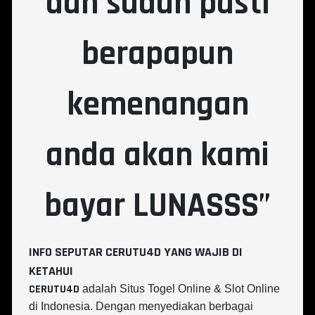
dan sudah pasti
berapapun
kemenangan
anda akan kami
bayar LUNASSS”
INFO SEPUTAR CERUTU4D YANG WAJIB DI
KETAHUI
CERUTU4D
adalah Situs Togel Online & Slot Online
di Indonesia. Dengan menyediakan berbagai