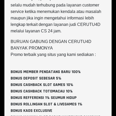
selalu mudah terhubung pada layanan customer
service ketika menemukan kendala atau masalah
maupun jika ingin mengetahui informasi lebih
lengkap terkait dengan layanan judi CERUTU4D
melalui layanan CS 24 jam.
BURUAN GABUNG DENGAN CERUTU4D
BANYAK PROMONYA
Promo terbaik yang situs yang kami sediakan :
BONUS MEMBER PENDATANG BARU 100%
BONUS DEPOSIT SEBESAR 5%
BONUS CASHBACK SLOT GAMES 10%
BONUS CASHBACK TOTOMACAU 10%
BONUS REFFERENSI 1% SEUMUR HIDUP
BONUS ROLLINGAN SLOT & LIVEGAMES 1%
BONUS KAOS EXCLUSIVE