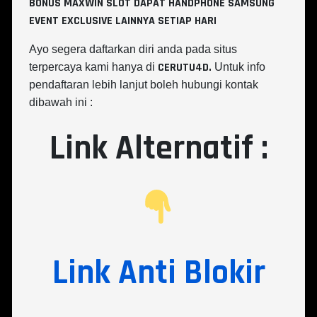
BONUS MAXWIN SLOT DAPAT HANDPHONE SAMSUNG
EVENT EXCLUSIVE LAINNYA SETIAP HARI
Ayo segera daftarkan diri anda pada situs
CERUTU4D.
terpercaya kami hanya di
Untuk info
pendaftaran lebih lanjut boleh hubungi kontak
dibawah ini :
Link Alternatif :
Link Anti Blokir