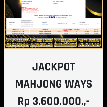
JACKPOT
MAHJONG WAYS
Rp 3.600.000.,-