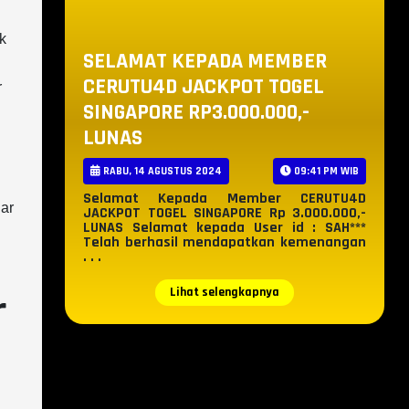
k
SELAMAT KEPADA MEMBER
CERUTU4D JACKPOT TOGEL
r
SINGAPORE RP3.000.000,-
LUNAS
RABU, 14 AGUSTUS 2024
09:41 PM WIB
Selamat Kepada Member CERUTU4D
ar
JACKPOT TOGEL SINGAPORE Rp 3.000.000,-
LUNAS Selamat kepada User id : SAH***
Telah berhasil mendapatkan kemenangan
. . .
Lihat selengkapnya
r