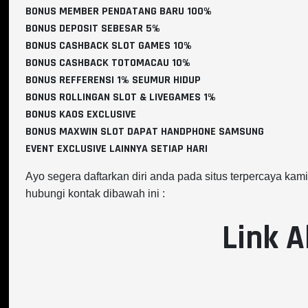
BONUS MEMBER PENDATANG BARU 100%
BONUS DEPOSIT SEBESAR 5%
BONUS CASHBACK SLOT GAMES 10%
BONUS CASHBACK TOTOMACAU 10%
BONUS REFFERENSI 1% SEUMUR HIDUP
BONUS ROLLINGAN SLOT & LIVEGAMES 1%
BONUS KAOS EXCLUSIVE
BONUS MAXWIN SLOT DAPAT HANDPHONE SAMSUNG
EVENT EXCLUSIVE LAINNYA SETIAP HARI
Ayo segera daftarkan diri anda pada situs terpercaya kam
hubungi kontak dibawah ini :
Link A