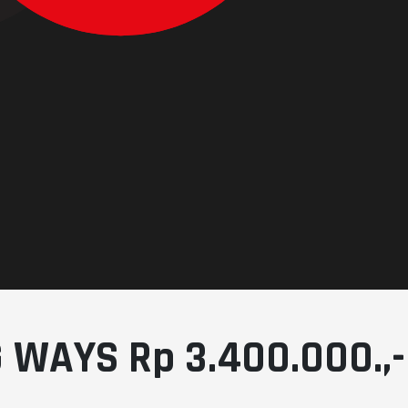
WAYS Rp 3.400.000.,-