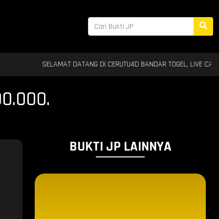
SELAMAT DATANG DI CERUTU4D BANDAR TOGEL, LIVE CASINO & SLOT
0.000.
BUKTI JP LAINNYA