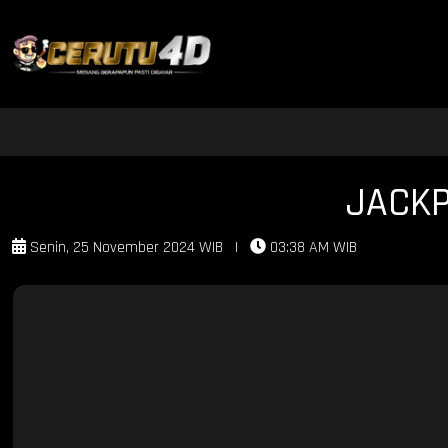
JACKP
Senin, 25 November 2024 WIB
|
03:38 AM WIB