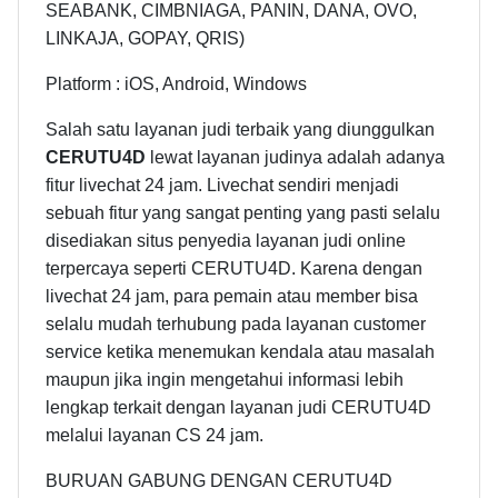
SEABANK, CIMBNIAGA, PANIN, DANA, OVO,
LINKAJA, GOPAY, QRIS)
Platform : iOS, Android, Windows
Salah satu layanan judi terbaik yang diunggulkan
CERUTU4D
lewat layanan judinya adalah adanya
fitur livechat 24 jam. Livechat sendiri menjadi
sebuah fitur yang sangat penting yang pasti selalu
disediakan situs penyedia layanan judi online
terpercaya seperti CERUTU4D. Karena dengan
livechat 24 jam, para pemain atau member bisa
selalu mudah terhubung pada layanan customer
service ketika menemukan kendala atau masalah
maupun jika ingin mengetahui informasi lebih
lengkap terkait dengan layanan judi CERUTU4D
melalui layanan CS 24 jam.
BURUAN GABUNG DENGAN CERUTU4D