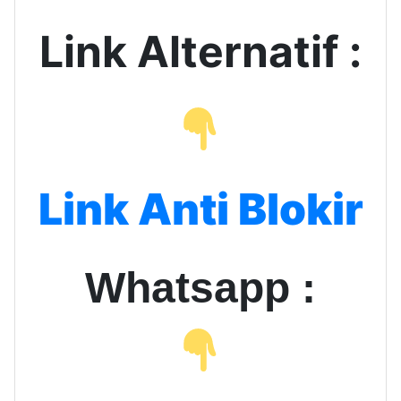
Link Alternatif :
Link Anti Blokir
Whatsapp :