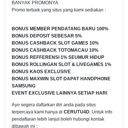
BANYAK PROMONYA
Promo terbaik yang situs yang kami sediakan :
BONUS MEMBER PENDATANG BARU 100%
BONUS DEPOSIT SEBESAR 5%
BONUS CASHBACK SLOT GAMES 10%
BONUS CASHBACK TOTOMACAU 10%
BONUS REFFERENSI 1% SEUMUR HIDUP
BONUS ROLLINGAN SLOT & LIVEGAMES 1%
BONUS KAOS EXCLUSIVE
BONUS MAXWIN SLOT DAPAT HANDPHONE
SAMSUNG
EVENT EXCLUSIVE LAINNYA SETIAP HARI
Ayo segera daftarkan diri anda pada situs
terpercaya kami hanya di
CERUTU4D.
Untuk info
pendaftaran lebih lanjut boleh hubungi kontak
dibawah ini :