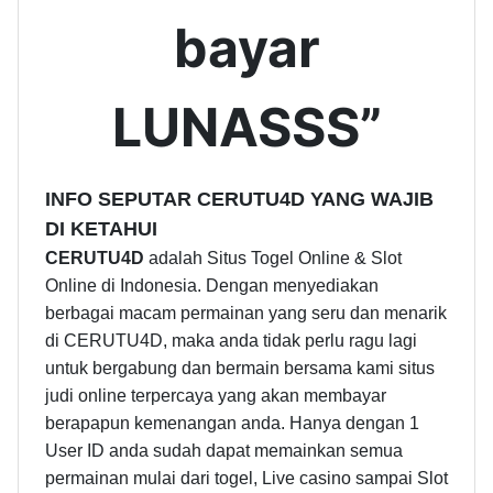
bayar
LUNASSS”
INFO SEPUTAR CERUTU4D YANG WAJIB
DI KETAHUI
CERUTU4D
adalah Situs Togel Online & Slot
Online di Indonesia. Dengan menyediakan
berbagai macam permainan yang seru dan menarik
di CERUTU4D, maka anda tidak perlu ragu lagi
untuk bergabung dan bermain bersama kami situs
judi online terpercaya yang akan membayar
berapapun kemenangan anda. Hanya dengan 1
User ID anda sudah dapat memainkan semua
permainan mulai dari togel, Live casino sampai Slot