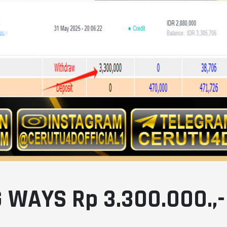
WAYS Rp 3.300.000.,-