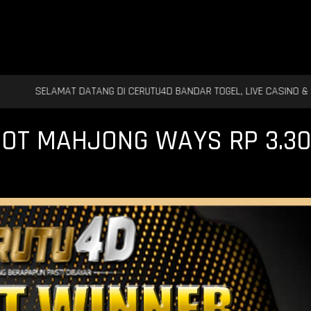
AMAT DATANG DI CERUTU4D BANDAR TOGEL, LIVE CASINO & SLOT TERBAI
OT MAHJONG WAYS RP 3.300