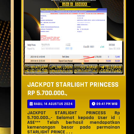
JACKPOT STARLIGHT PRINCESS
RP 5.700.000.,
RABU, 14 AGUSTUS 2024
09:41 PM WIB
JACKPOT STARLIGHT PRINCESS Rp
5.700.000.,- Selamat kepada User id :
ASE*** Telah berhasil mendapatkan
kemenangan besar pada permainan
STARLIGHT PRINCE . . .