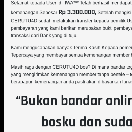
Selamat kepada User id : IWA*** Telah berhasil mend
Rp 3.300.000,
kemenangan Sebesar
Setelah mengisi 
CERUTU4D sudah melakukan transfer kepada pemilik User
pembayaran yang kami berikan merupakan bukti pembay
transaksi dari Bank yang di tuju.
Kami mengucapakan banyak Terima Kasih Kepada pemen
Tepercaya yang membayar semua kemenangan member h
Masih ragu dengan CERUTU4D bos? Di mana bandar toge
yang mengirimkan kemenangan member tanpa bertele – te
berapapun kemenangan anda pasti akan dibayarkan lun
“Bukan bandar onlin
bosku dan suda