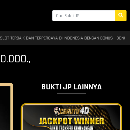
K DAN TERPERCAYA DI INDONESIA DENGAN BONUS - BONUS TANPA BATAS
.000.,
BUKTI JP LAINNYA