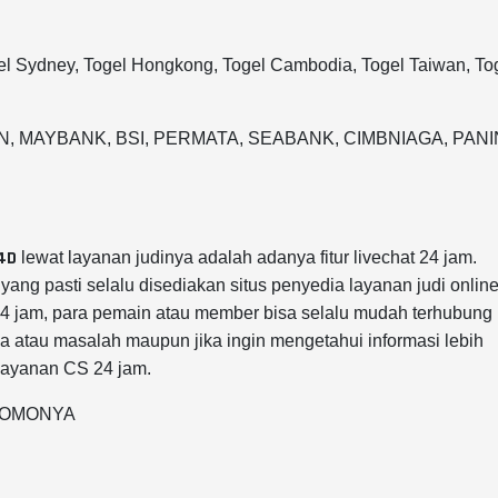
gel Sydney, Togel Hongkong, Togel Cambodia, Togel Taiwan, To
AMON, MAYBANK, BSI, PERMATA, SEABANK, CIMBNIAGA, PANI
4D
lewat layanan judinya adalah adanya fitur livechat 24 jam.
 yang pasti selalu disediakan situs penyedia layanan judi onlin
4 jam, para pemain atau member bisa selalu mudah terhubung
 atau masalah maupun jika ingin mengetahui informasi lebih
layanan CS 24 jam.
ROMONYA