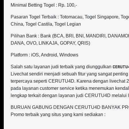
Minimal Betting Togel : Rp. 100,-
Pasaran Togel Terbaik : Totomacau, Togel Singapore, To
China, Togel Castila, Togel Legian
Pilihan Bank : Bank (BCA, BRI, BNI, MANDIRI, DAN
DANA, OVO, LINKAJA, GOPAY, QRIS)
Platform : iOS, Android, Windows
CERUTU
Salah satu layanan judi terbaik yang diunggulkan
Livechat sendiri menjadi sebuah fitur yang sangat penting
terpercaya seperti CERUTU4D. Karena dengan livechat 2
pada layanan customer service ketika menemukan kendala
lengkap terkait dengan layanan judi CERUTU4D melalui 
BURUAN GABUNG DENGAN CERUTU4D BANYAK P
Promo terbaik yang situs yang kami sediakan :