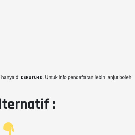
CERUTU4D.
i hanya di
Untuk info pendaftaran lebih lanjut boleh
lternatif :