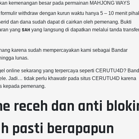
apatkan kemenangan besar pada permainan MAHJONG WAYS
formulir withdraw dengan kurun waktu hanya 5 – 10 menit piha
id dan dana sudah dapat di cairkan oleh pemenang. Bukti
SAH
aran yang
yang langsung di dapatkan melalui tanda transfe
ang karena sudah mempercayakan kami sebagai Bandar
ingga lunas.
l online sekarang yang terpercaya seperti CERUTU4D? Band
le. Jadi… tidak perlu khawatir pada situs CERUTU4D karena
as kepada pemenang.
e receh dan anti bloki
h pasti berapapun