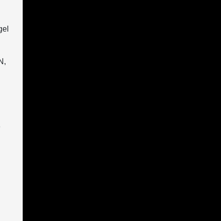
gel
N,
e