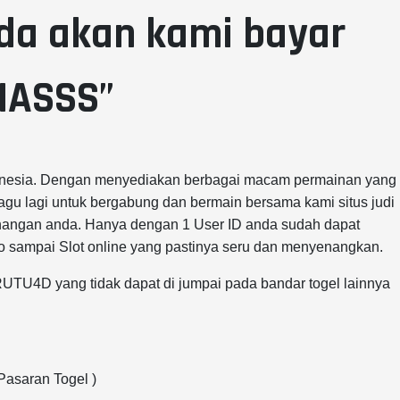
a akan kami bayar
NASSS”
ndonesia. Dengan menyediakan berbagai macam permainan yang
gu lagi untuk bergabung dan bermain bersama kami situs judi
angan anda. Hanya dengan 1 User ID anda sudah dapat
o sampai Slot online yang pastinya seru dan menyenangkan.
ERUTU4D yang tidak dapat di jumpai pada bandar togel lainnya
Pasaran Togel )