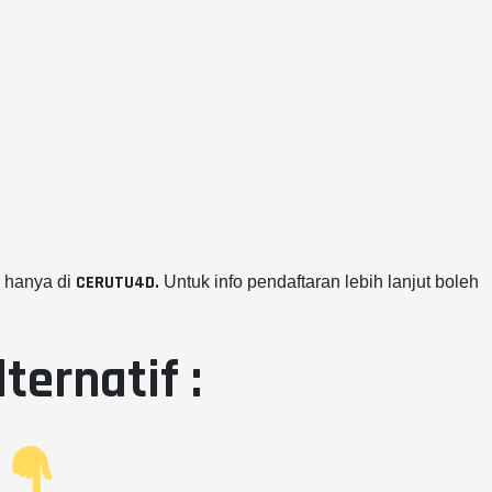
CERUTU4D.
i hanya di
Untuk info pendaftaran lebih lanjut boleh
lternatif :