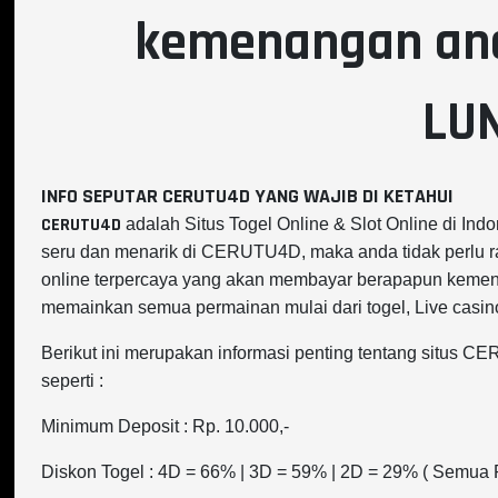
kemenangan and
LU
INFO SEPUTAR CERUTU4D YANG WAJIB DI KETAHUI
CERUTU4D
adalah Situs Togel Online & Slot Online di I
seru dan menarik di CERUTU4D, maka anda tidak perlu ra
online terpercaya yang akan membayar berapapun kemen
memainkan semua permainan mulai dari togel, Live casin
Berikut ini merupakan informasi penting tentang situs C
seperti :
Minimum Deposit : Rp. 10.000,-
Diskon Togel : 4D = 66% | 3D = 59% | 2D = 29% ( Semua 