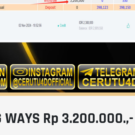
WAYS Rp 3.200.000.,-