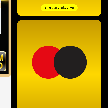
Lihat selengkapnya