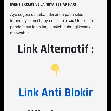
EVENT EXCLUSIVE LAINNYA SETIAP HARI
Ayo segera daftarkan diri anda pada situs
CERUTU4D.
terpercaya kami hanya di
Untuk info
pendaftaran lebih lanjut boleh hubungi kontak
dibawah ini :
Link Alternatif :
Link Anti Blokir