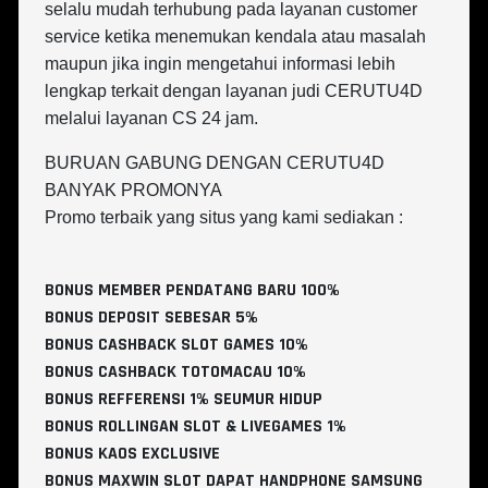
selalu mudah terhubung pada layanan customer
service ketika menemukan kendala atau masalah
maupun jika ingin mengetahui informasi lebih
lengkap terkait dengan layanan judi CERUTU4D
melalui layanan CS 24 jam.
BURUAN GABUNG DENGAN CERUTU4D
BANYAK PROMONYA
Promo terbaik yang situs yang kami sediakan :
BONUS MEMBER PENDATANG BARU 100%
BONUS DEPOSIT SEBESAR 5%
BONUS CASHBACK SLOT GAMES 10%
BONUS CASHBACK TOTOMACAU 10%
BONUS REFFERENSI 1% SEUMUR HIDUP
BONUS ROLLINGAN SLOT & LIVEGAMES 1%
BONUS KAOS EXCLUSIVE
BONUS MAXWIN SLOT DAPAT HANDPHONE SAMSUNG