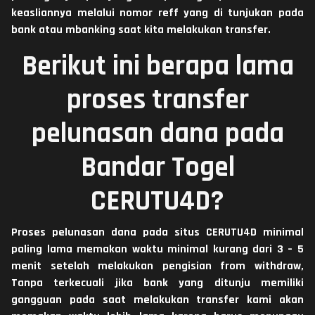
keasliannya melalui nomor reff yang di tunjukan pada
bank atau mbanking saat kita melakukan transfer.
Berikut ini berapa lama
proses transfer
pelunasan dana pada
Bandar Togel
CERUTU4D?
Proses pelunasan dana pada situs CERUTU4D minimal
paling lama memakan waktu minimal kurang dari 3 – 5
menit setelah melakukan pengisian from withdraw,
Tanpa terkecuali jika bank yang ditunju memiliki
gangguan pada saat melakukan transfer kami akan