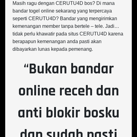
Masih ragu dengan CERUTU4D bos? Di mana
bandar togel online sekarang yang terpercaya
seperti CERUTU4D? Bandar yang mengirimkan
kemenangan member tanpa bertele – tele. Jadi…
tidak perlu khawatir pada situs CERUTU4D karena
berapapun kemenangan anda pasti akan
dibayarkan lunas kepada pemenang.
“Bukan bandar
online receh dan
anti blokir bosku
dan sudah pasti