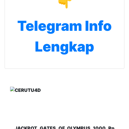
👇
Telegram Info
Lengkap
BUKTI JP LAINNYA
JACKPOT GATES OF OLYMPUS
1000 RP 4.000.000.
RABU, 14 AGUSTUS 2024
09:41 PM WIB
JACKPOT GATES OF OLYMPUS 1000 Rp