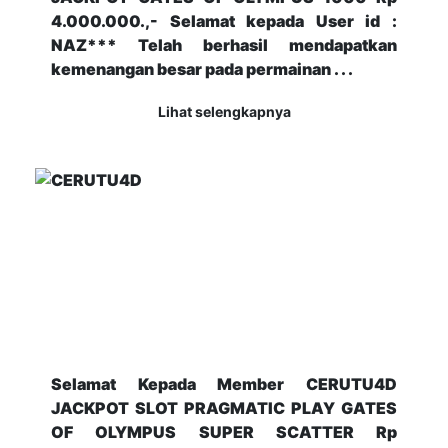
4.000.000.,- Selamat kepada User id :
NAZ*** Telah berhasil mendapatkan
kemenangan besar pada permainan . . .
Lihat selengkapnya
SELAMAT KEPADA MEMBER
CERUTU4D JACKPOT SLOT
PRAGMATIC PLAY GATES OF
OLYMPUS SUPER SCATTER RP
4.000.000,- LUNAS
RABU, 14 AGUSTUS 2024
09:41 PM WIB
Selamat Kepada Member CERUTU4D
JACKPOT SLOT PRAGMATIC PLAY GATES
OF OLYMPUS SUPER SCATTER Rp