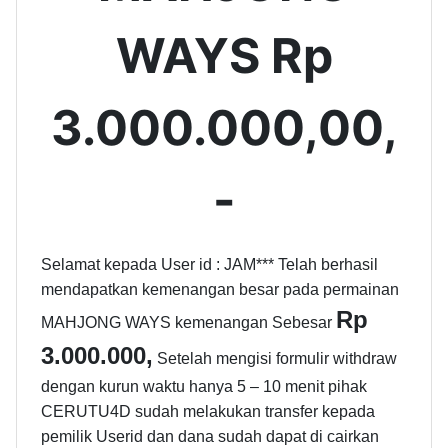
WAYS Rp
3.000.000,00,
-
Selamat kepada User id : JAM*** Telah berhasil
mendapatkan kemenangan besar pada permainan
Rp
MAHJONG WAYS kemenangan Sebesar
3.000.000,
Setelah mengisi formulir withdraw
dengan kurun waktu hanya 5 – 10 menit pihak
CERUTU4D sudah melakukan transfer kepada
pemilik Userid dan dana sudah dapat di cairkan