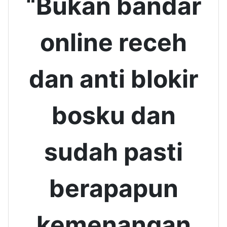
“Bukan bandar
online receh
dan anti blokir
bosku dan
sudah pasti
berapapun
kemenangan