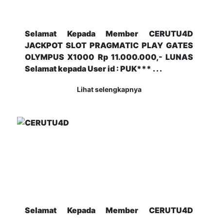
LUNAS
RABU, 14 AGUSTUS 2024
09:41 PM WIB
Selamat Kepada Member CERUTU4D
JACKPOT SLOT PRAGMATIC PLAY GATES
OLYMPUS X1000 Rp 11.000.000,- LUNAS
Selamat kepada User id : PUK*** . . .
Lihat selengkapnya
SELAMAT KEPADA MEMBER
CERUTU4D JACKPOT PRAGMATIC
PLAY FORTUNE OF OLYMPUS RP
3.800.000,- LUNAS
RABU, 14 AGUSTUS 2024
09:41 PM WIB
Selamat Kepada Member CERUTU4D