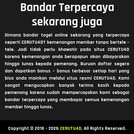
Bandar Terpercaya
sekarang juga
Dimana bandar togel online sekarang yang terpercaya
seperti CERUTU4D? kemenangan member tanpa bertele –
tele. Jadi tidak perlu khawatir pada situs CERUTU4D
karena kemenangan anda berapapun akan dibayarakan
hingga lunas kepada pemenang. Buruan daftar segera
dan dapatkan bonus – bonus terbesar setiap hari yang
bisa anda mainkan melalui situs resmi CERUTU4D. Kami
sangat mengucapkan banyak terima kasih kepada
pemenang karena sudah mempercayakan kami sebagai
bandar terpercaya yang membayar semua kemenangan
member hingga lunas.
Copyright © 2016 - 2026
CERUTU4D
, All Rights Reserved.