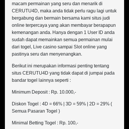
macam permainan yang seru dan menarik di
CERUTU4D, maka anda tidak perlu ragu lagi untuk
bergabung dan bermain bersama kami situs judi
online terpercaya yang akan membayar berapapun
kemenangan anda. Hanya dengan 1 User ID anda
sudah dapat memainkan semua permainan mulai
dari togel, Live casino sampai Slot online yang
pastinya seru dan menyenangkan.
Berikut ini merupakan informasi penting tentang
situs CERUTU4D yang tidak dapat di jumpai pada
bandar togel lainnya seperti :
Minimum Deposit : Rp. 10.000,-
Diskon Togel : 4D = 66% | 3D = 59% | 2D = 29% (
Semua Pasaran Togel )
Minimal Betting Togel : Rp. 100,-