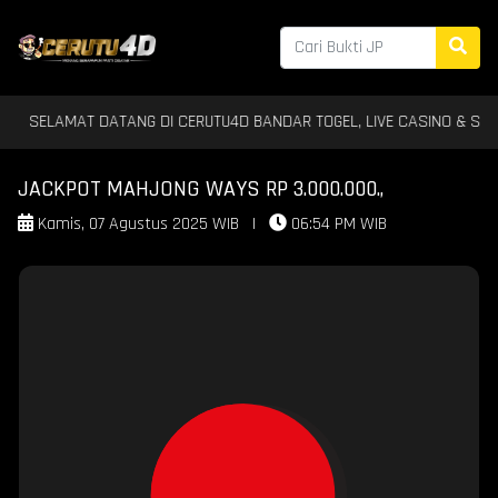
ELAMAT DATANG DI CERUTU4D BANDAR TOGEL, LIVE CASINO & SLOT TER
JACKPOT MAHJONG WAYS RP 3.000.000.,
Kamis, 07 Agustus 2025 WIB
|
06:54 PM WIB