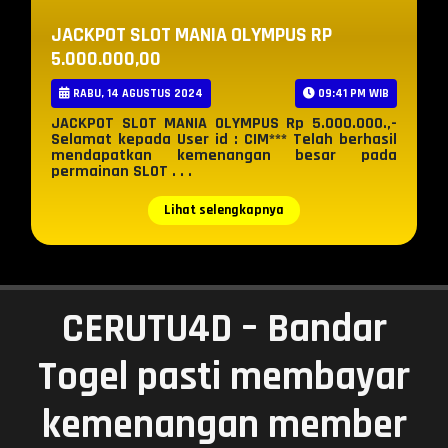
JACKPOT SLOT MANIA OLYMPUS RP
5.000.000,00
RABU, 14 AGUSTUS 2024
09:41 PM WIB
JACKPOT SLOT MANIA OLYMPUS Rp 5.000.000.,-
Selamat kepada User id : CIM*** Telah berhasil
mendapatkan kemenangan besar pada
permainan SLOT . . .
Lihat selengkapnya
CERUTU4D – Bandar
Togel pasti membayar
kemenangan member