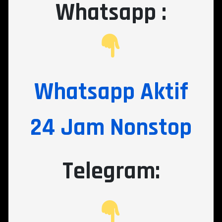
Whatsapp :
Whatsapp Aktif
24 Jam Nonstop
Telegram: