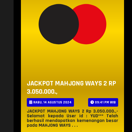
JACKPOT MAHJONG WAYS 2 RP
3.050.000.,
RABU, 14 AGUSTUS 2024
09:41 PM WIB
JACKPOT MAHJONG WAYS 2 Rp 3.050.000.,-
Selamat kepada User id : YUD*** Telah
berhasil mendapatkan kemenangan besar
pada MAHJONG WAYS . . .