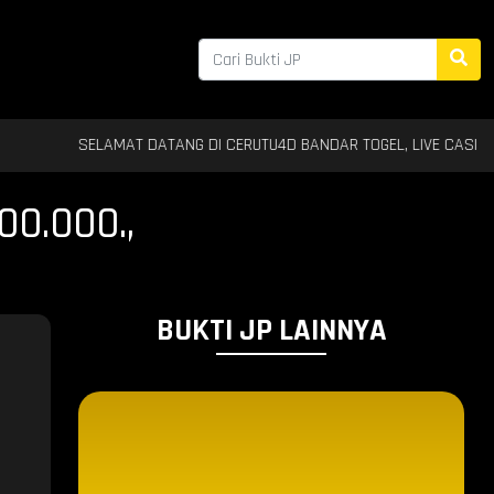
SELAMAT DATANG DI CERUTU4D BANDAR TOGEL, LIVE CASINO & SLOT T
0.000.,
BUKTI JP LAINNYA