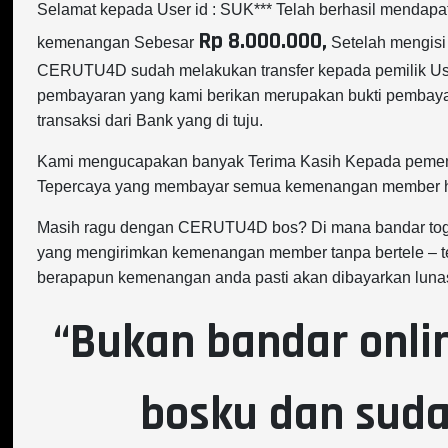
Selamat kepada User id : SUK*** Telah berhasil men
Rp 8.000.000,
kemenangan Sebesar
Setelah mengisi 
CERUTU4D sudah melakukan transfer kepada pemilik User
pembayaran yang kami berikan merupakan bukti pembay
transaksi dari Bank yang di tuju.
Kami mengucapakan banyak Terima Kasih Kepada pemen
Tepercaya yang membayar semua kemenangan member h
Masih ragu dengan CERUTU4D bos? Di mana bandar toge
yang mengirimkan kemenangan member tanpa bertele – te
berapapun kemenangan anda pasti akan dibayarkan lun
“Bukan bandar onlin
bosku dan suda