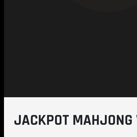
JACKPOT MAHJONG W