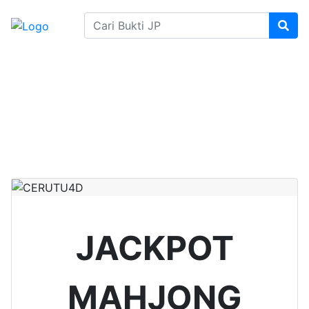
SELAMAT DATANG DI CERUTU4D BANDAR TOGEL, LIVE
JACKPOT MAHJONG WAYS 2 RP
4.350.000.,
Senin, 14 Juli 2025 WIB
|
05:00 PM WIB
JACKPOT
MAHJONG