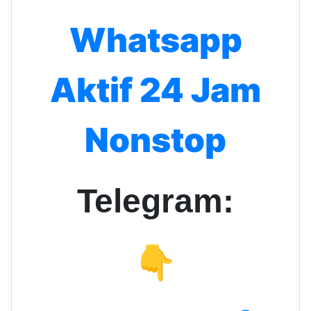
Whatsapp
Aktif 24 Jam
Nonstop
Telegram:
👇