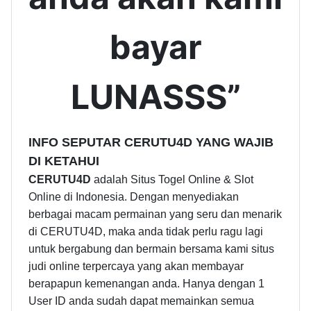
bayar
LUNASSS”
INFO SEPUTAR CERUTU4D YANG WAJIB
DI KETAHUI
CERUTU4D
adalah Situs Togel Online & Slot
Online di Indonesia. Dengan menyediakan
berbagai macam permainan yang seru dan menarik
di CERUTU4D, maka anda tidak perlu ragu lagi
untuk bergabung dan bermain bersama kami situs
judi online terpercaya yang akan membayar
berapapun kemenangan anda. Hanya dengan 1
User ID anda sudah dapat memainkan semua