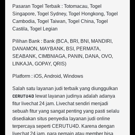
Pasaran Togel Terbaik : Totomacau, Togel
Singapore, Togel Sydney, Togel Hongkong, Togel
Cambodia, Togel Taiwan, Togel China, Togel
Castila, Togel Legian
Pilihan Bank : Bank (BCA, BRI, BNI, MANDIRI,
DANAMON, MAYBANK, BSI, PERMATA,
SEABANK, CIMBNIAGA, PANIN, DANA, OVO,
LINKAJA, GOPAY, QRIS)
Platform : iOS, Android, Windows
Salah satu layanan judi terbaik yang diunggulkan
CERUTU4D
lewat layanan judinya adalah adanya
fitur livechat 24 jam. Livechat sendiri menjadi
sebuah fitur yang sangat penting yang pasti selalu
disediakan situs penyedia layanan judi online
terpercaya seperti CERUTU4D. Karena dengan
livechat 24 jam, para pemain atau member bisa