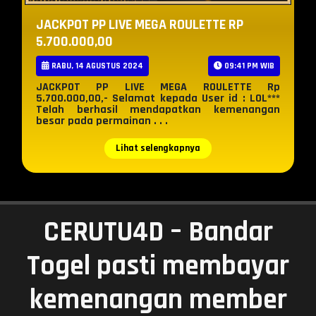
JACKPOT PP LIVE MEGA ROULETTE RP
5.700.000,00
RABU, 14 AGUSTUS 2024
09:41 PM WIB
JACKPOT PP LIVE MEGA ROULETTE Rp
5.700.000,00,- Selamat kepada User id : LOL***
Telah berhasil mendapatkan kemenangan
besar pada permainan . . .
Lihat selengkapnya
CERUTU4D – Bandar
Togel pasti membayar
kemenangan member