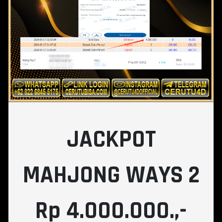
JACKPOT
MAHJONG WAYS 2
Rp 4.000.000.,-