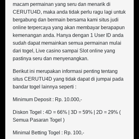
macam permainan yang seru dan menarik di
CERUTU4D, maka anda tidak perlu ragu lagi untuk
bergabung dan bermain bersama kami situs judi
online terpercaya yang akan membayar berapapun
kemenangan anda. Hanya dengan 1 User ID anda
sudah dapat memainkan semua permainan mulai
dari togel, Live casino sampai Slot online yang
pastinya seru dan menyenangkan.
Berikut ini merupakan informasi penting tentang
situs CERUTU4D yang tidak dapat di jumpai pada
bandar togel lainnya seperti :
Minimum Deposit : Rp. 10.000,-
Diskon Togel : 4D = 66% | 3D = 59% | 2D = 29% (
Semua Pasaran Togel )
Minimal Betting Togel : Rp. 100,-