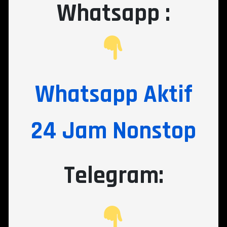
Whatsapp :
Whatsapp Aktif
24 Jam Nonstop
Telegram: