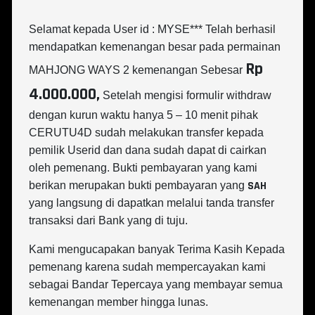
Selamat kepada User id : MYSE*** Telah berhasil
mendapatkan kemenangan besar pada permainan
Rp
MAHJONG WAYS 2 kemenangan Sebesar
4.000.000,
Setelah mengisi formulir withdraw
dengan kurun waktu hanya 5 – 10 menit pihak
CERUTU4D sudah melakukan transfer kepada
pemilik Userid dan dana sudah dapat di cairkan
oleh pemenang. Bukti pembayaran yang kami
SAH
berikan merupakan bukti pembayaran yang
yang langsung di dapatkan melalui tanda transfer
transaksi dari Bank yang di tuju.
Kami mengucapakan banyak Terima Kasih Kepada
pemenang karena sudah mempercayakan kami
sebagai Bandar Tepercaya yang membayar semua
kemenangan member hingga lunas.