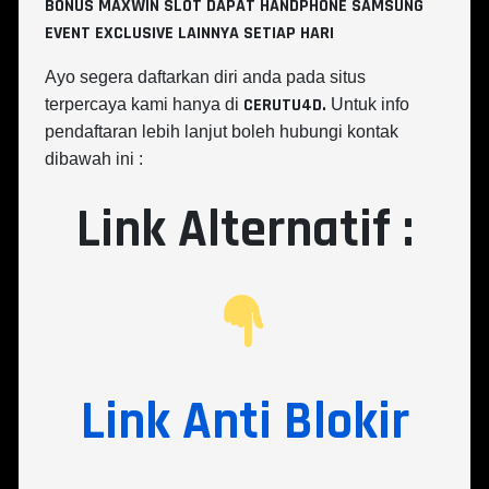
BONUS MAXWIN SLOT DAPAT HANDPHONE SAMSUNG
EVENT EXCLUSIVE LAINNYA SETIAP HARI
Ayo segera daftarkan diri anda pada situs
CERUTU4D.
terpercaya kami hanya di
Untuk info
pendaftaran lebih lanjut boleh hubungi kontak
dibawah ini :
Link Alternatif :
Link Anti Blokir