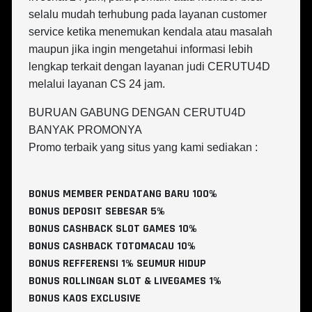
selalu mudah terhubung pada layanan customer
service ketika menemukan kendala atau masalah
maupun jika ingin mengetahui informasi lebih
lengkap terkait dengan layanan judi CERUTU4D
melalui layanan CS 24 jam.
BURUAN GABUNG DENGAN CERUTU4D
BANYAK PROMONYA
Promo terbaik yang situs yang kami sediakan :
BONUS MEMBER PENDATANG BARU 100%
BONUS DEPOSIT SEBESAR 5%
BONUS CASHBACK SLOT GAMES 10%
BONUS CASHBACK TOTOMACAU 10%
BONUS REFFERENSI 1% SEUMUR HIDUP
BONUS ROLLINGAN SLOT & LIVEGAMES 1%
BONUS KAOS EXCLUSIVE