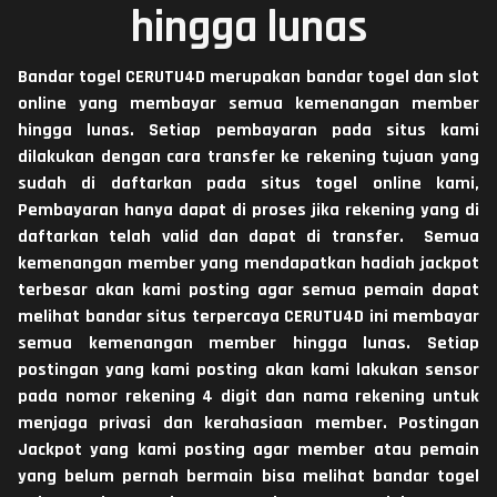
hingga lunas
Bandar togel CERUTU4D merupakan bandar togel dan slot
online yang membayar semua kemenangan member
hingga lunas. Setiap pembayaran pada situs kami
dilakukan dengan cara transfer ke rekening tujuan yang
sudah di daftarkan pada situs togel online kami,
Pembayaran hanya dapat di proses jika rekening yang di
daftarkan telah valid dan dapat di transfer. Semua
kemenangan member yang mendapatkan hadiah jackpot
terbesar akan kami posting agar semua pemain dapat
melihat bandar situs terpercaya CERUTU4D ini membayar
semua kemenangan member hingga lunas. Setiap
postingan yang kami posting akan kami lakukan sensor
pada nomor rekening 4 digit dan nama rekening untuk
menjaga privasi dan kerahasiaan member. Postingan
Jackpot yang kami posting agar member atau pemain
yang belum pernah bermain bisa melihat bandar togel