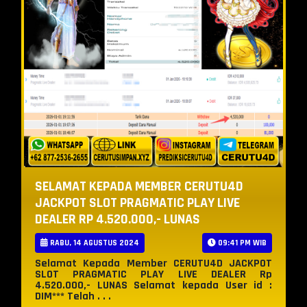
SELAMAT KEPADA MEMBER CERUTU4D
JACKPOT SLOT PRAGMATIC PLAY LIVE
DEALER RP 4.520.000,- LUNAS
RABU, 14 AGUSTUS 2024
09:41 PM WIB
Selamat Kepada Member CERUTU4D JACKPOT
SLOT PRAGMATIC PLAY LIVE DEALER Rp
4.520.000,- LUNAS Selamat kepada User id :
DIM*** Telah . . .