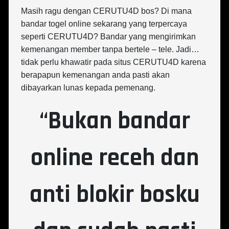
Masih ragu dengan CERUTU4D bos? Di mana
bandar togel online sekarang yang terpercaya
seperti CERUTU4D? Bandar yang mengirimkan
kemenangan member tanpa bertele – tele. Jadi…
tidak perlu khawatir pada situs CERUTU4D karena
berapapun kemenangan anda pasti akan
dibayarkan lunas kepada pemenang.
“Bukan bandar
online receh dan
anti blokir bosku