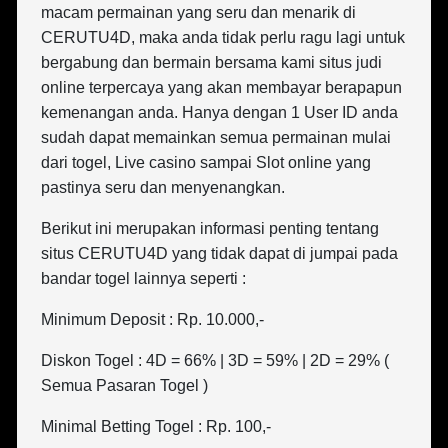
macam permainan yang seru dan menarik di
CERUTU4D, maka anda tidak perlu ragu lagi untuk
bergabung dan bermain bersama kami situs judi
online terpercaya yang akan membayar berapapun
kemenangan anda. Hanya dengan 1 User ID anda
sudah dapat memainkan semua permainan mulai
dari togel, Live casino sampai Slot online yang
pastinya seru dan menyenangkan.
Berikut ini merupakan informasi penting tentang
situs CERUTU4D yang tidak dapat di jumpai pada
bandar togel lainnya seperti :
Minimum Deposit : Rp. 10.000,-
Diskon Togel : 4D = 66% | 3D = 59% | 2D = 29% (
Semua Pasaran Togel )
Minimal Betting Togel : Rp. 100,-