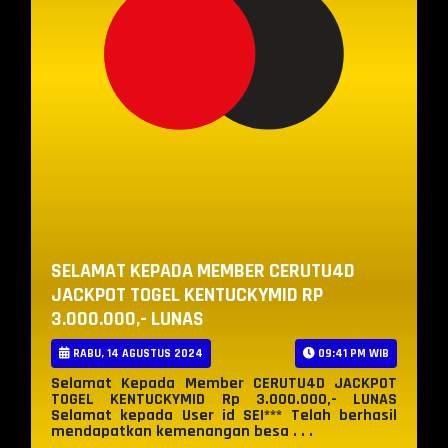
SELAMAT KEPADA MEMBER CERUTU4D
JACKPOT TOGEL KENTUCKYMID RP
3.000.000,- LUNAS
RABU, 14 AGUSTUS 2024
09:41 PM WIB
Selamat Kepada Member CERUTU4D JACKPOT
TOGEL KENTUCKYMID Rp 3.000.000,- LUNAS
Selamat kepada User id SEI*** Telah berhasil
mendapatkan kemenangan besa . . .