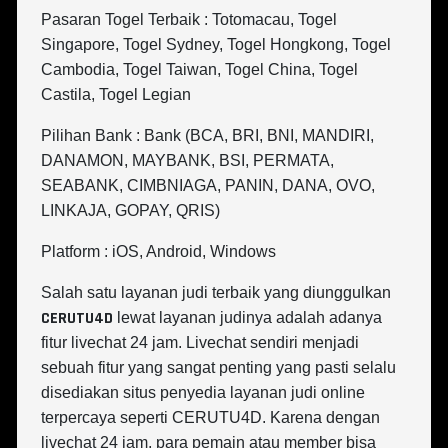
Pasaran Togel Terbaik : Totomacau, Togel
Singapore, Togel Sydney, Togel Hongkong, Togel
Cambodia, Togel Taiwan, Togel China, Togel
Castila, Togel Legian
Pilihan Bank : Bank (BCA, BRI, BNI, MANDIRI,
DANAMON, MAYBANK, BSI, PERMATA,
SEABANK, CIMBNIAGA, PANIN, DANA, OVO,
LINKAJA, GOPAY, QRIS)
Platform : iOS, Android, Windows
Salah satu layanan judi terbaik yang diunggulkan
CERUTU4D
lewat layanan judinya adalah adanya
fitur livechat 24 jam. Livechat sendiri menjadi
sebuah fitur yang sangat penting yang pasti selalu
disediakan situs penyedia layanan judi online
terpercaya seperti CERUTU4D. Karena dengan
livechat 24 jam, para pemain atau member bisa