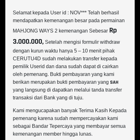
Selamat kepada User id : NOV*** Telah berhasil
mendapatkan kemenangan besar pada permainan
Rp
MAHJONG WAYS 2 kemenangan Sebesar
3.000.000,
Setelah mengisi formulir withdraw
dengan kurun waktu hanya 5 – 10 menit pihak
CERUTU4D sudah melakukan transfer kepada
pemilik Userid dan dana sudah dapat di cairkan
oleh pemenang. Bukti pembayaran yang kami
SAH
berikan merupakan bukti pembayaran yang
yang langsung di dapatkan melalui tanda transfer
transaksi dari Bank yang di tuju.
Kami mengucapakan banyak Terima Kasih Kepada
pemenang karena sudah mempercayakan kami
sebagai Bandar Tepercaya yang membayar semua
kemenangan member hingga lunas.