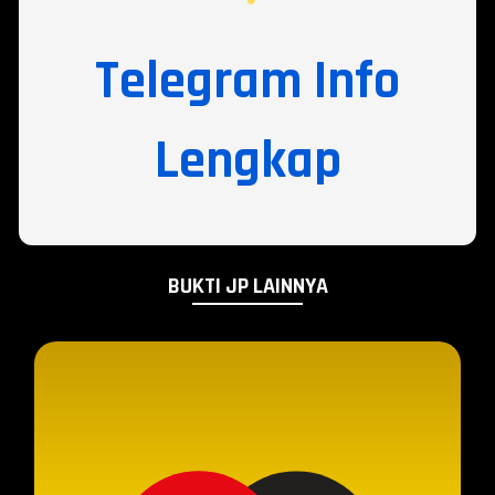
Telegram Info
Lengkap
BUKTI JP LAINNYA