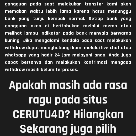
gangguan pada saat melakukan transfer kami akan
memakan waktu lebih lama karena harus menunggu
bank yang tunju kembali normal. Setiap bank yang
gangguan akan di beritahukan melalui memo atau
melihat lampu indikator pada bank menyala berwarna
kuning. Jika mengalami kendala pada saat melakukan
withdraw dapat menghubungi kami melalui live chat atau
whatsapp yang hadir 24 jam melayani anda, Anda juga
dapat bertanya dan melakukan konfrimasi mengapa
withdraw masih belum terproses.
Apakah masih ada rasa
ragu pada situs
CERUTU4D? Hilangkan
Sekarang juga pilih