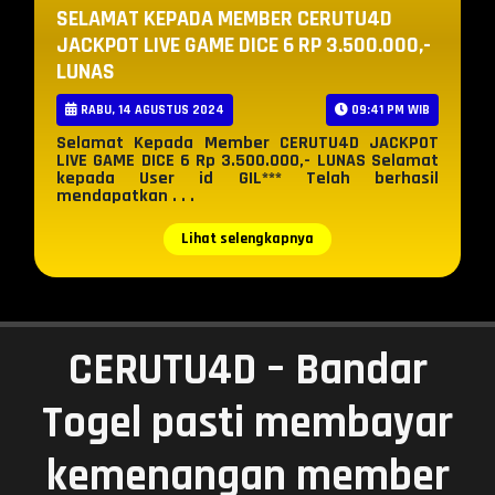
SELAMAT KEPADA MEMBER CERUTU4D
JACKPOT LIVE GAME DICE 6 RP 3.500.000,-
LUNAS
RABU, 14 AGUSTUS 2024
09:41 PM WIB
Selamat Kepada Member CERUTU4D JACKPOT
LIVE GAME DICE 6 Rp 3.500.000,- LUNAS Selamat
kepada User id GIL*** Telah berhasil
mendapatkan . . .
Lihat selengkapnya
CERUTU4D – Bandar
Togel pasti membayar
kemenangan member