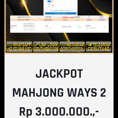
JACKPOT
MAHJONG WAYS 2
Rp 3.000.000.,-