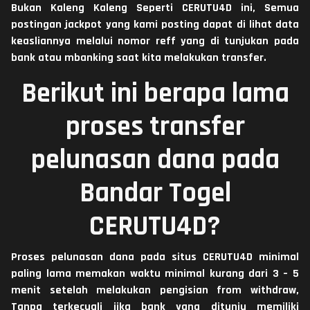
Bukan Kaleng Kaleng
Seperti CERUTU4D ini, Semua
postingan jackpot yang kami posting dapat di lihat data
keasliannya melalui nomor reff yang di tunjukan pada
bank atau mbanking saat kita melakukan transfer.
Berikut ini berapa lama
proses transfer
pelunasan dana pada
Bandar Togel
CERUTU4D?
Proses pelunasan dana pada situs CERUTU4D minimal
paling lama memakan waktu minimal kurang dari 3 – 5
menit setelah melakukan pengisian from withdraw,
Tanpa terkecuali jika bank yang ditunju memiliki