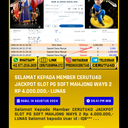
SELAMAT KEPADA MEMBER CERUTU4D
JACKPOT SLOT PG SOFT MAHJONG WAYS 2
RP 4.000.000,- LUNAS
RABU, 14 AGUSTUS 2024
09:41 PM WIB
Selamat Kepada Member CERUTU4D JACKPOT
SLOT PG SOFT MAHJONG WAYS 2 Rp 4.000.000,-
LUNAS Selamat kepada User id : IQB*** . . .