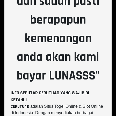
dan sudah pasti
berapapun
kemenangan
anda akan kami
bayar LUNASSS”
INFO SEPUTAR CERUTU4D YANG WAJIB DI
KETAHUI
CERUTU4D
adalah Situs Togel Online & Slot Online
di Indonesia. Dengan menyediakan berbagai