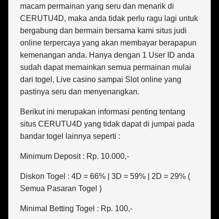
macam permainan yang seru dan menarik di
CERUTU4D, maka anda tidak perlu ragu lagi untuk
bergabung dan bermain bersama kami situs judi
online terpercaya yang akan membayar berapapun
kemenangan anda. Hanya dengan 1 User ID anda
sudah dapat memainkan semua permainan mulai
dari togel, Live casino sampai Slot online yang
pastinya seru dan menyenangkan.
Berikut ini merupakan informasi penting tentang
situs CERUTU4D yang tidak dapat di jumpai pada
bandar togel lainnya seperti :
Minimum Deposit : Rp. 10.000,-
Diskon Togel : 4D = 66% | 3D = 59% | 2D = 29% (
Semua Pasaran Togel )
Minimal Betting Togel : Rp. 100,-