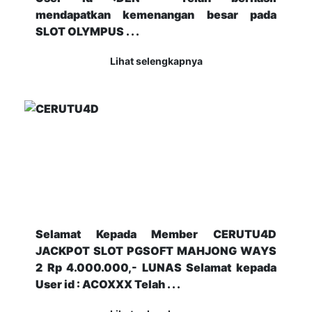
mendapatkan kemenangan besar pada
SLOT OLYMPUS . . .
Lihat selengkapnya
SELAMAT KEPADA MEMBER
CERUTU4D JACKPOT SLOT
PGSOFT MAHJONG WAYS 2 RP
4.000.000,- LUNAS
RABU, 14 AGUSTUS 2024
09:41 PM WIB
Selamat Kepada Member CERUTU4D
JACKPOT SLOT PGSOFT MAHJONG WAYS
2 Rp 4.000.000,- LUNAS Selamat kepada
User id : ACOXXX Telah . . .