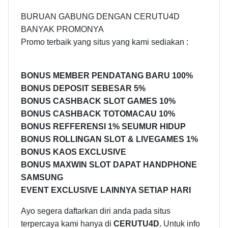
BURUAN GABUNG DENGAN CERUTU4D
BANYAK PROMONYA
Promo terbaik yang situs yang kami sediakan :
BONUS MEMBER PENDATANG BARU 100%
BONUS DEPOSIT SEBESAR 5%
BONUS CASHBACK SLOT GAMES 10%
BONUS CASHBACK TOTOMACAU 10%
BONUS REFFERENSI 1% SEUMUR HIDUP
BONUS ROLLINGAN SLOT & LIVEGAMES 1%
BONUS KAOS EXCLUSIVE
BONUS MAXWIN SLOT DAPAT HANDPHONE
SAMSUNG
EVENT EXCLUSIVE LAINNYA SETIAP HARI
Ayo segera daftarkan diri anda pada situs
terpercaya kami hanya di
CERUTU4D.
Untuk info