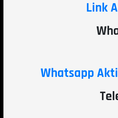
Link A
Wha
Whatsapp Akti
Tel