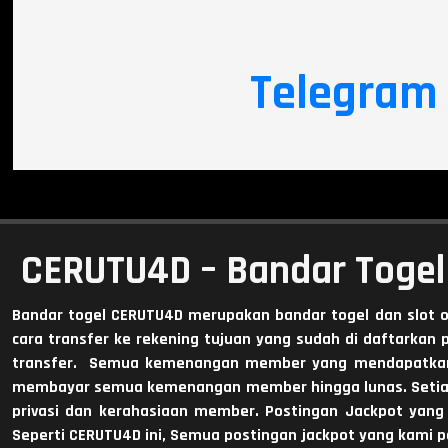
Telegram 
CERUTU4D – Bandar Toge
Bandar togel CERUTU4D merupakan bandar togel dan slot
cara transfer ke rekening tujuan yang sudah di daftarkan p
transfer. Semua kemenangan member yang mendapatkan ha
membayar semua kemenangan member hingga lunas. Setiap 
privasi dan kerahasiaan member. Postingan Jackpot yan
Seperti CERUTU4D ini, Semua postingan jackpot yang kami p