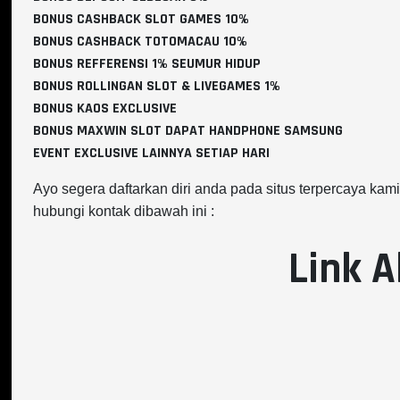
BONUS CASHBACK SLOT GAMES 10%
BONUS CASHBACK TOTOMACAU 10%
BONUS REFFERENSI 1% SEUMUR HIDUP
BONUS ROLLINGAN SLOT & LIVEGAMES 1%
BONUS KAOS EXCLUSIVE
BONUS MAXWIN SLOT DAPAT HANDPHONE SAMSUNG
EVENT EXCLUSIVE LAINNYA SETIAP HARI
Ayo segera daftarkan diri anda pada situs terpercaya kam
hubungi kontak dibawah ini :
Link A