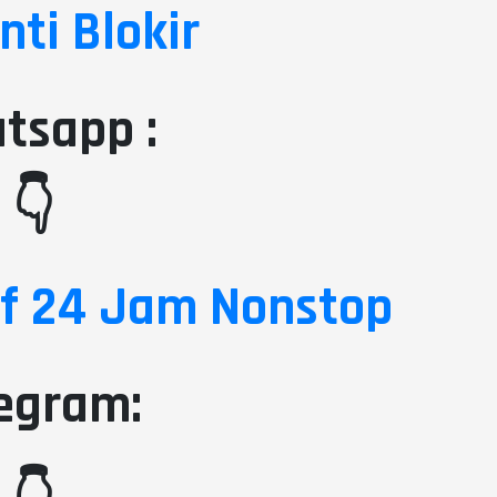
nti Blokir
tsapp :
👇
f 24 Jam Nonstop
egram: