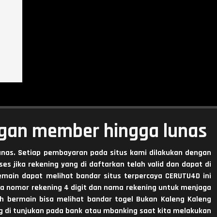
gan member hingga lunas
as. Setiap pembayaran pada situs kami dilakukan dengan
es jika rekening yang di daftarkan telah valid dan dapat di
ain dapat melihat bandar situs terpercaya CERUTU4D ini
 nomor rekening 4 digit dan nama rekening untuk menjaga
h bermain bisa melihat bandar togel
Bukan Kaleng Kaleng
ng di tunjukan pada bank atau mbanking saat kita melakukan