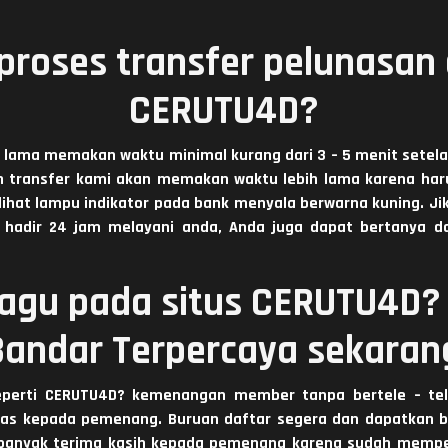
 proses transfer pelunasa
CERUTU4D?
 lama memakan waktu minimal kurang dari 3 – 5 menit setelah
n transfer kami akan memakan waktu lebih lama karena har
ihat lampu indikator pada bank menyala berwarna kuning. J
g hadir 24 jam melayani anda, Anda juga dapat bertanya 
agu pada situs CERUTU4D?
 Bandar Terpercaya sekaran
eperti CERUTU4D? kemenangan member tanpa bertele – tele
s kepada pemenang. Buruan daftar segera dan dapatkan bo
 banyak terima kasih kepada pemenang karena sudah memp