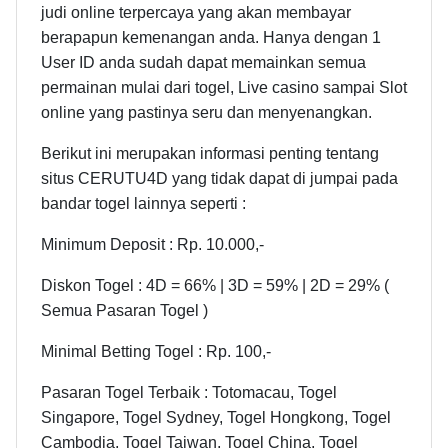
judi online terpercaya yang akan membayar
berapapun kemenangan anda. Hanya dengan 1
User ID anda sudah dapat memainkan semua
permainan mulai dari togel, Live casino sampai Slot
online yang pastinya seru dan menyenangkan.
Berikut ini merupakan informasi penting tentang
situs CERUTU4D yang tidak dapat di jumpai pada
bandar togel lainnya seperti :
Minimum Deposit : Rp. 10.000,-
Diskon Togel : 4D = 66% | 3D = 59% | 2D = 29% (
Semua Pasaran Togel )
Minimal Betting Togel : Rp. 100,-
Pasaran Togel Terbaik : Totomacau, Togel
Singapore, Togel Sydney, Togel Hongkong, Togel
Cambodia, Togel Taiwan, Togel China, Togel