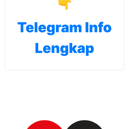
👇
Telegram Info
Lengkap
BUKTI JP LAINNYA