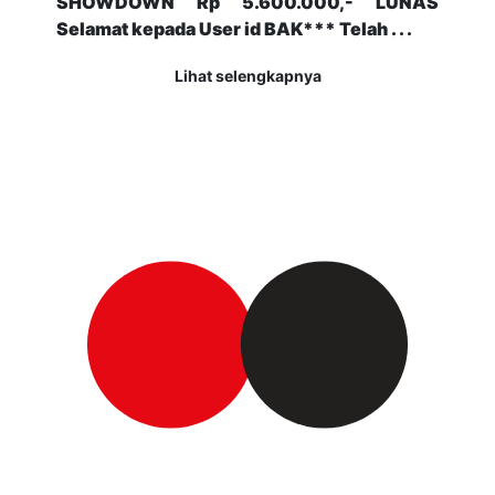
SHOWDOWN Rp 5.600.000,- LUNAS
Selamat kepada User id BAK*** Telah . . .
Lihat selengkapnya