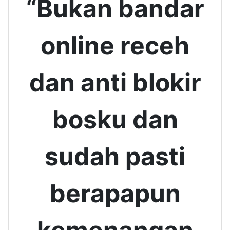
“Bukan bandar
online receh
dan anti blokir
bosku dan
sudah pasti
berapapun