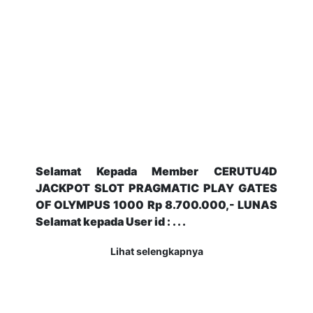
SELAMAT KEPADA MEMBER
CERUTU4D JACKPOT SLOT
PRAGMATIC PLAY GATES OF
OLYMPUS 1000 RP 8.700.000,-
LUNAS
RABU, 14 AGUSTUS 2024
09:41 PM WIB
Selamat Kepada Member CERUTU4D
JACKPOT SLOT PRAGMATIC PLAY GATES
OF OLYMPUS 1000 Rp 8.700.000,- LUNAS
Selamat kepada User id : . . .
Lihat selengkapnya