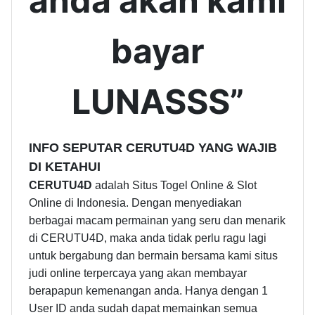
anda akan kami
bayar
LUNASSS”
INFO SEPUTAR CERUTU4D YANG WAJIB
DI KETAHUI
CERUTU4D
adalah Situs Togel Online & Slot
Online di Indonesia. Dengan menyediakan
berbagai macam permainan yang seru dan menarik
di CERUTU4D, maka anda tidak perlu ragu lagi
untuk bergabung dan bermain bersama kami situs
judi online terpercaya yang akan membayar
berapapun kemenangan anda. Hanya dengan 1
User ID anda sudah dapat memainkan semua