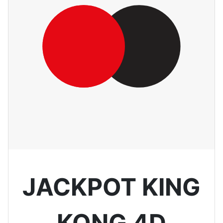
JACKPOT KING
KONG 4D