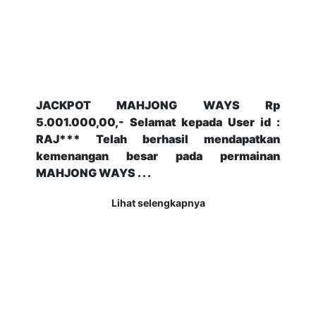
JACKPOT MAHJONG WAYS RP
5.001.000,00
RABU, 14 AGUSTUS 2024
09:41 PM WIB
JACKPOT MAHJONG WAYS Rp
5.001.000,00,- Selamat kepada User id :
RAJ*** Telah berhasil mendapatkan
kemenangan besar pada permainan
MAHJONG WAYS . . .
Lihat selengkapnya
CERUTU4D – Bandar