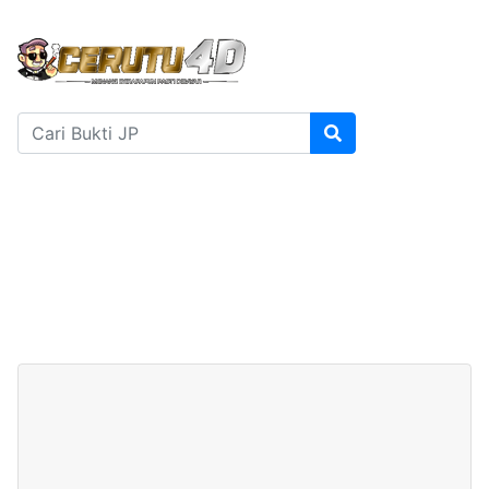
SELAMAT DATANG DI CERUTU4D BANDAR TOGEL, LIVE CA
JACKPOT KING KONG 4D GAMES RP
4.000.000.,
Jumat, 02 Mei 2025 WIB
|
11:34 PM WIB