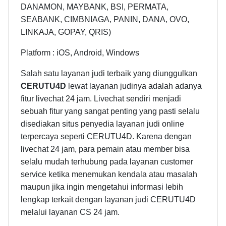
DANAMON, MAYBANK, BSI, PERMATA,
SEABANK, CIMBNIAGA, PANIN, DANA, OVO,
LINKAJA, GOPAY, QRIS)
Platform : iOS, Android, Windows
Salah satu layanan judi terbaik yang diunggulkan
CERUTU4D
lewat layanan judinya adalah adanya
fitur livechat 24 jam. Livechat sendiri menjadi
sebuah fitur yang sangat penting yang pasti selalu
disediakan situs penyedia layanan judi online
terpercaya seperti CERUTU4D. Karena dengan
livechat 24 jam, para pemain atau member bisa
selalu mudah terhubung pada layanan customer
service ketika menemukan kendala atau masalah
maupun jika ingin mengetahui informasi lebih
lengkap terkait dengan layanan judi CERUTU4D
melalui layanan CS 24 jam.