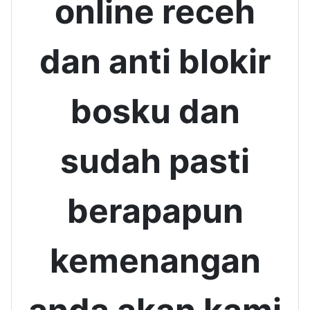
online receh
dan anti blokir
bosku dan
sudah pasti
berapapun
kemenangan