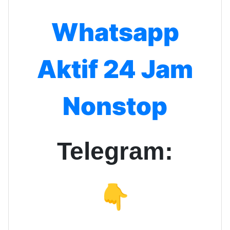
Whatsapp
Aktif 24 Jam
Nonstop
Telegram:
👇