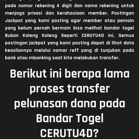
pada nomor rekening 4 digit dan nama rekening untuk
menjaga privasi dan kerahasiaan member. Postingan
Jackpot yang kami posting agar member atau pemain
yang belum pernah bermain bisa melihat bandar togel
Bukan Kaleng Kaleng
Seperti CERUTU4D ini, Semua
postingan jackpot yang kami posting dapat di lihat data
keasliannya melalui nomor reff yang di tunjukan pada
bank atau mbanking saat kita melakukan transfer.
Berikut ini berapa lama
proses transfer
pelunasan dana pada
Bandar Togel
CERUTU4D?