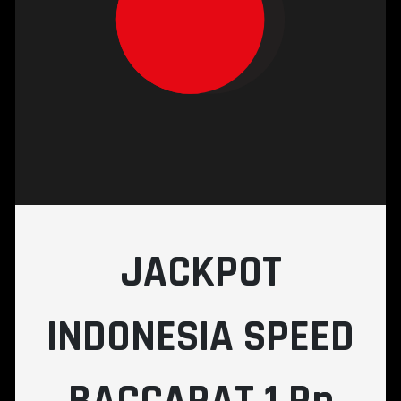
JACKPOT
INDONESIA SPEED