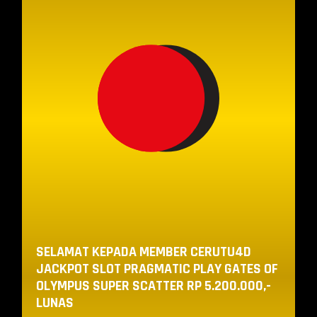
SELAMAT KEPADA MEMBER CERUTU4D
JACKPOT SLOT PRAGMATIC PLAY GATES OF
OLYMPUS SUPER SCATTER RP 5.200.000,-
LUNAS