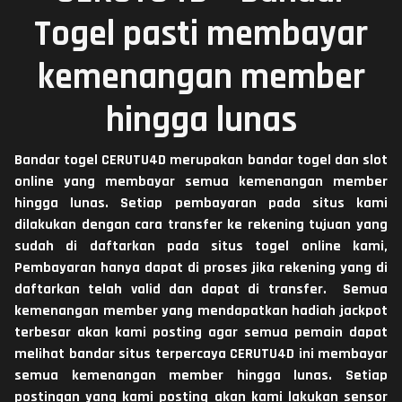
Togel pasti membayar
kemenangan member
hingga lunas
Bandar togel CERUTU4D merupakan bandar togel dan slot
online yang membayar semua kemenangan member
hingga lunas. Setiap pembayaran pada situs kami
dilakukan dengan cara transfer ke rekening tujuan yang
sudah di daftarkan pada situs togel online kami,
Pembayaran hanya dapat di proses jika rekening yang di
daftarkan telah valid dan dapat di transfer. Semua
kemenangan member yang mendapatkan hadiah jackpot
terbesar akan kami posting agar semua pemain dapat
melihat bandar situs terpercaya CERUTU4D ini membayar
semua kemenangan member hingga lunas. Setiap
postingan yang kami posting akan kami lakukan sensor