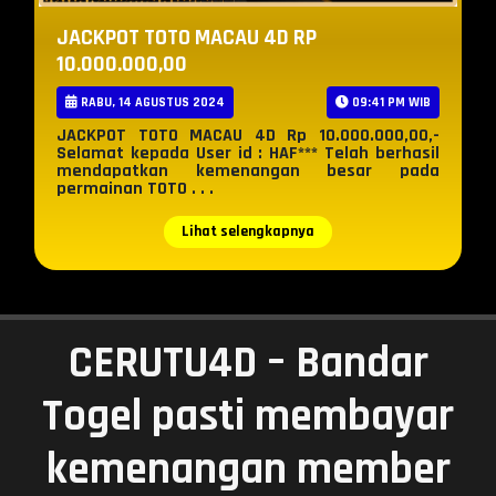
JACKPOT TOTO MACAU 4D RP
10.000.000,00
RABU, 14 AGUSTUS 2024
09:41 PM WIB
JACKPOT TOTO MACAU 4D Rp 10.000.000,00,-
Selamat kepada User id : HAF*** Telah berhasil
mendapatkan kemenangan besar pada
permainan TOTO . . .
Lihat selengkapnya
CERUTU4D – Bandar
Togel pasti membayar
kemenangan member