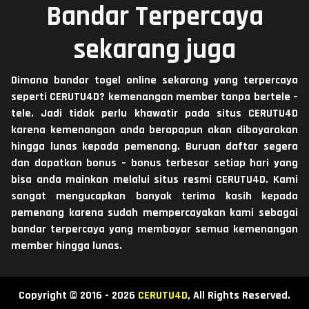
Bandar Terpercaya
sekarang juga
Dimana bandar togel online sekarang yang terpercaya
seperti CERUTU4D? kemenangan member tanpa bertele –
tele. Jadi tidak perlu khawatir pada situs CERUTU4D
karena kemenangan anda berapapun akan dibayarakan
hingga lunas kepada pemenang. Buruan daftar segera
dan dapatkan bonus – bonus terbesar setiap hari yang
bisa anda mainkan melalui situs resmi CERUTU4D. Kami
sangat mengucapkan banyak terima kasih kepada
pemenang karena sudah mempercayakan kami sebagai
bandar terpercaya yang membayar semua kemenangan
member hingga lunas.
Copyright © 2016 - 2026
CERUTU4D
, All Rights Reserved.