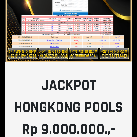
JACKPOT
HONGKONG POOLS
Rp 9.000.000.,-