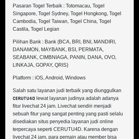
Pasaran Togel Terbaik : Totomacau, Togel
Singapore, Togel Sydney, Togel Hongkong, Togel
Cambodia, Togel Taiwan, Togel China, Togel
Castila, Togel Legian
Pilihan Bank : Bank (BCA, BRI, BNI, MANDIRI,
DANAMON, MAYBANK, BSI, PERMATA,
SEABANK, CIMBNIAGA, PANIN, DANA, OVO,
LINKAJA, GOPAY, QRIS)
Platform : iOS, Android, Windows
Salah satu layanan judi terbaik yang diunggulkan
CERUTU4D
lewat layanan judinya adalah adanya
fitur livechat 24 jam. Livechat sendiri menjadi
sebuah fitur yang sangat penting yang pasti selalu
disediakan situs penyedia layanan judi online
terpercaya seperti CERUTU4D. Karena dengan
livechat 24 jam, para pemain atau member bisa