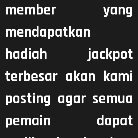
member yang
mendapatkan
hadiah jackpot
terbesar akan kami
posting agar semua
pemain dapat