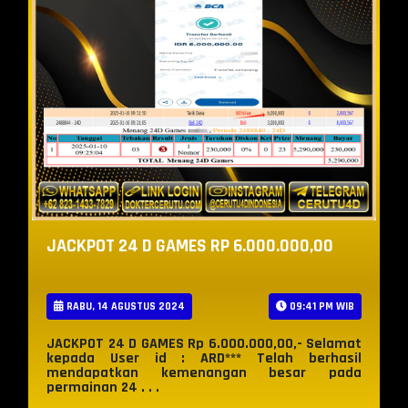
JACKPOT 24 D GAMES RP 6.000.000,00
RABU, 14 AGUSTUS 2024
09:41 PM WIB
JACKPOT 24 D GAMES Rp 6.000.000,00,- Selamat
kepada User id : ARD*** Telah berhasil
mendapatkan kemenangan besar pada
permainan 24 . . .