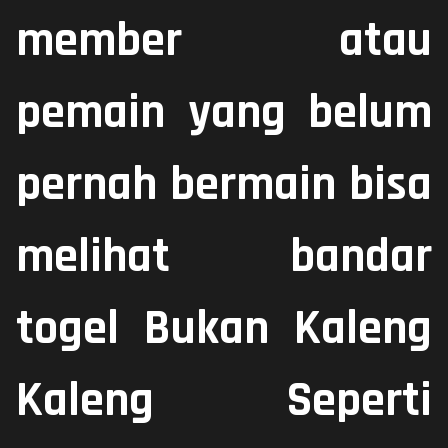
member atau
pemain yang belum
pernah bermain bisa
melihat bandar
togel
Bukan Kaleng
Kaleng
Seperti