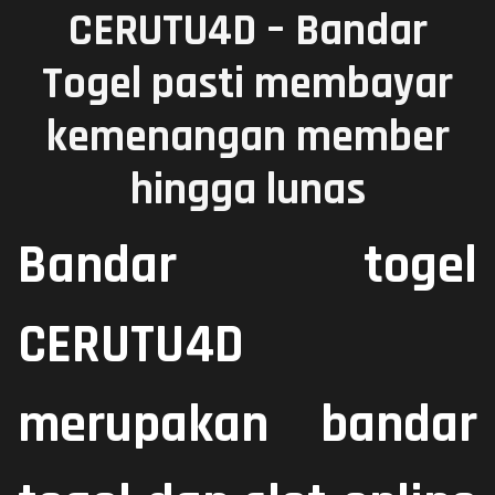
CERUTU4D – Bandar
Togel pasti membayar
kemenangan member
hingga lunas
Bandar togel
CERUTU4D
merupakan bandar