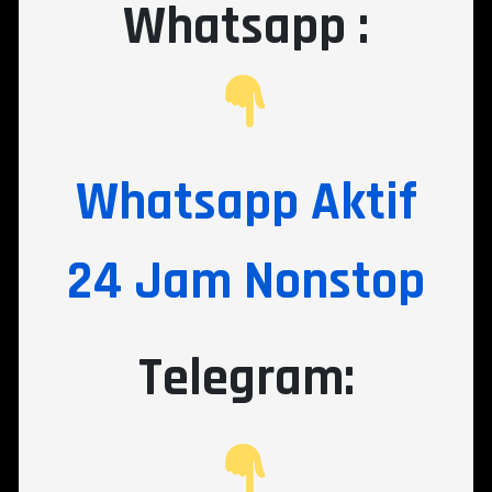
Whatsapp :
Whatsapp Aktif
24 Jam Nonstop
Telegram: