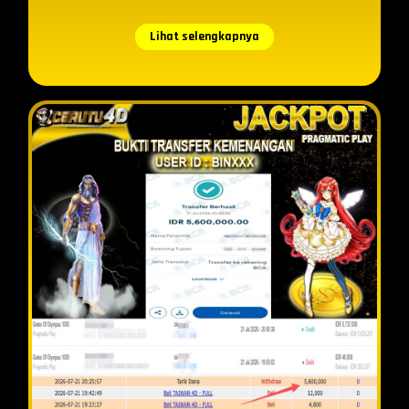
Lihat selengkapnya