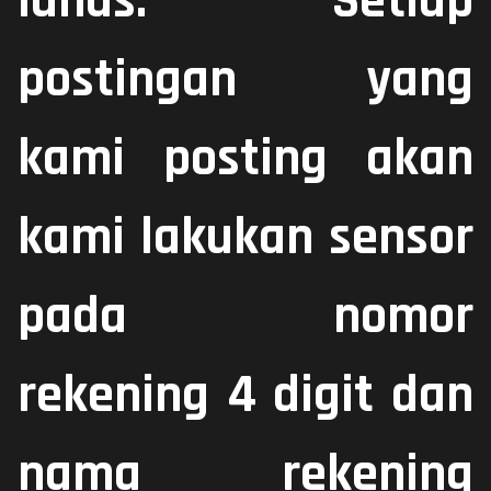
lunas. Setiap
postingan yang
kami posting akan
kami lakukan sensor
pada nomor
rekening 4 digit dan
nama rekening