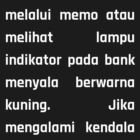
melalui memo atau
melihat lampu
indikator pada bank
menyala berwarna
kuning. Jika
mengalami kendala