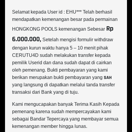
Selamat kepada User id : EHU*** Telah berhasil
mendapatkan kemenangan besar pada permainan
Rp
HONGKONG POOLS kemenangan Sebesar
6.000.000,
Setelah mengisi formulir withdraw
dengan kurun waktu hanya 5 – 10 menit pihak
CERUTU4D sudah melakukan transfer kepada
pemilik Userid dan dana sudah dapat di cairkan
oleh pemenang. Bukti pembayaran yang kami
SAH
berikan merupakan bukti pembayaran yang
yang langsung di dapatkan melalui tanda transfer
transaksi dari Bank yang di tuju.
Kami mengucapakan banyak Terima Kasih Kepada
pemenang karena sudah mempercayakan kami
sebagai Bandar Tepercaya yang membayar semua
kemenangan member hingga lunas.