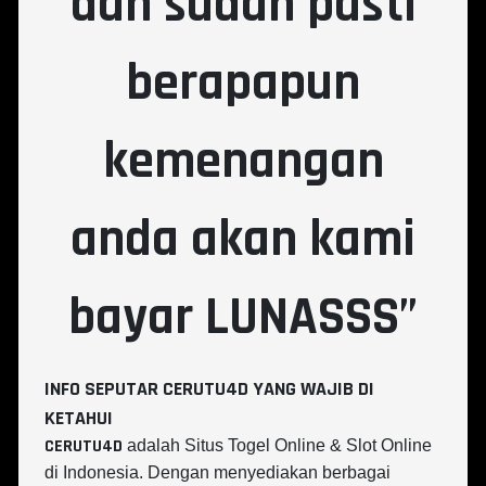
dan sudah pasti
berapapun
kemenangan
anda akan kami
bayar LUNASSS”
INFO SEPUTAR CERUTU4D YANG WAJIB DI
KETAHUI
CERUTU4D
adalah Situs Togel Online & Slot Online
di Indonesia. Dengan menyediakan berbagai