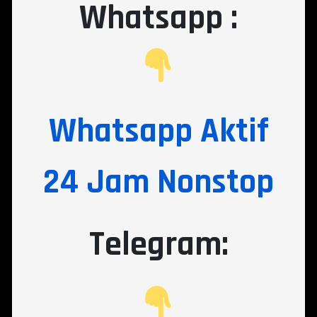
Whatsapp :
Whatsapp Aktif
24 Jam Nonstop
Telegram: