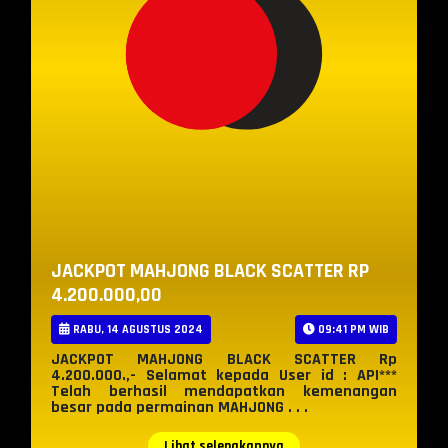
JACKPOT MAHJONG BLACK SCATTER RP
4.200.000,00
RABU, 14 AGUSTUS 2024
09:41 PM WIB
JACKPOT MAHJONG BLACK SCATTER Rp
4.200.000.,- Selamat kepada User id : API***
Telah berhasil mendapatkan kemenangan
besar pada permainan MAHJONG . . .
Lihat selengkapnya