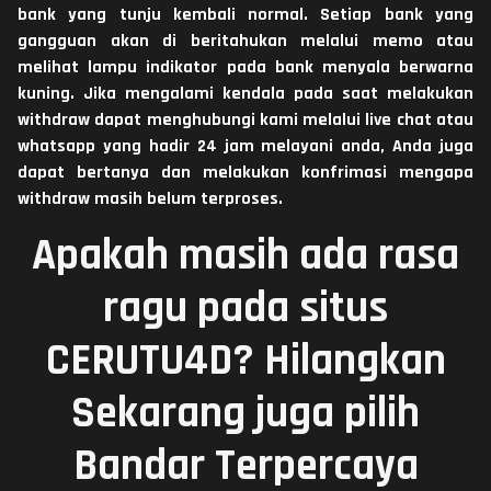
bank yang tunju kembali normal. Setiap bank yang
gangguan akan di beritahukan melalui memo atau
melihat lampu indikator pada bank menyala berwarna
kuning. Jika mengalami kendala pada saat melakukan
withdraw dapat menghubungi kami melalui live chat atau
whatsapp yang hadir 24 jam melayani anda, Anda juga
dapat bertanya dan melakukan konfrimasi mengapa
withdraw masih belum terproses.
Apakah masih ada rasa
ragu pada situs
CERUTU4D? Hilangkan
Sekarang juga pilih
Bandar Terpercaya