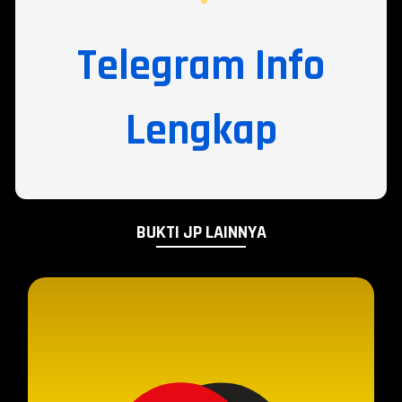
Telegram Info
Lengkap
BUKTI JP LAINNYA