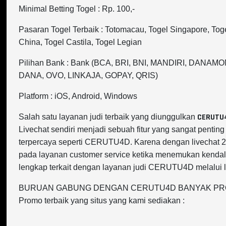
Minimal Betting Togel : Rp. 100,-
Pasaran Togel Terbaik : Totomacau, Togel Singapore, To
China, Togel Castila, Togel Legian
Pilihan Bank : Bank (BCA, BRI, BNI, MANDIRI, DAN
DANA, OVO, LINKAJA, GOPAY, QRIS)
Platform : iOS, Android, Windows
CERUTU
Salah satu layanan judi terbaik yang diunggulkan
Livechat sendiri menjadi sebuah fitur yang sangat penting
terpercaya seperti CERUTU4D. Karena dengan livechat 2
pada layanan customer service ketika menemukan kendala
lengkap terkait dengan layanan judi CERUTU4D melalui 
BURUAN GABUNG DENGAN CERUTU4D BANYAK P
Promo terbaik yang situs yang kami sediakan :