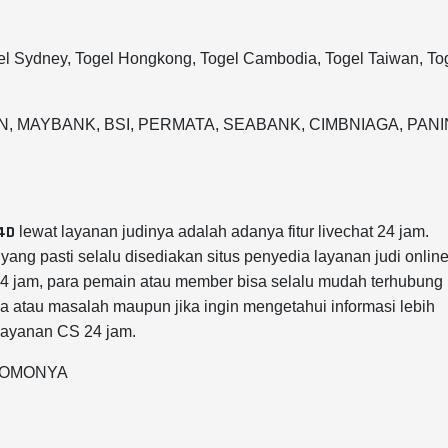
gel Sydney, Togel Hongkong, Togel Cambodia, Togel Taiwan, To
AMON, MAYBANK, BSI, PERMATA, SEABANK, CIMBNIAGA, PANI
4D
lewat layanan judinya adalah adanya fitur livechat 24 jam.
 yang pasti selalu disediakan situs penyedia layanan judi onlin
4 jam, para pemain atau member bisa selalu mudah terhubung
 atau masalah maupun jika ingin mengetahui informasi lebih
layanan CS 24 jam.
ROMONYA