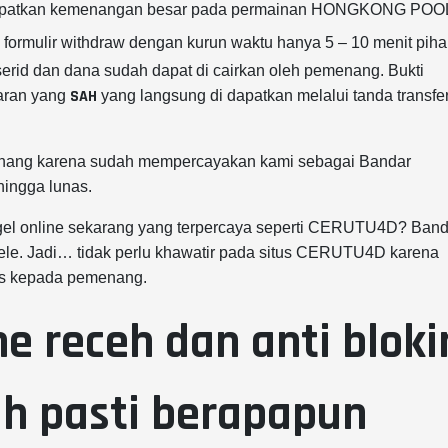
endapatkan kemenangan besar pada permainan HONGKONG PO
 formulir withdraw dengan kurun waktu hanya 5 – 10 menit piha
id dan dana sudah dapat di cairkan oleh pemenang. Bukti
SAH
aran yang
yang langsung di dapatkan melalui tanda transfe
ang karena sudah mempercayakan kami sebagai Bandar
ingga lunas.
l online sekarang yang terpercaya seperti CERUTU4D? Band
le. Jadi… tidak perlu khawatir pada situs CERUTU4D karena
as kepada pemenang.
e receh dan anti bloki
h pasti berapapun