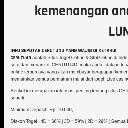
kemenangan and
LU
INFO SEPUTAR CERUTU4D YANG WAJIB DI KETAHUI
CERUTU4D
adalah Situs Togel Online & Slot Online di I
seru dan menarik di CERUTU4D, maka anda tidak perlu ra
online terpercaya yang akan membayar berapapun kemen
memainkan semua permainan mulai dari togel, Live casin
Berikut ini merupakan informasi penting tentang situs C
seperti :
Minimum Deposit : Rp. 10.000,-
Diskon Togel : 4D = 66% | 3D = 59% | 2D = 29% ( Semua 