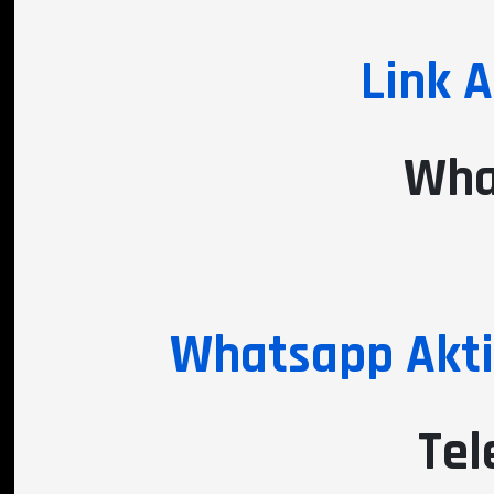
Link A
Wha
Whatsapp Akti
Tel