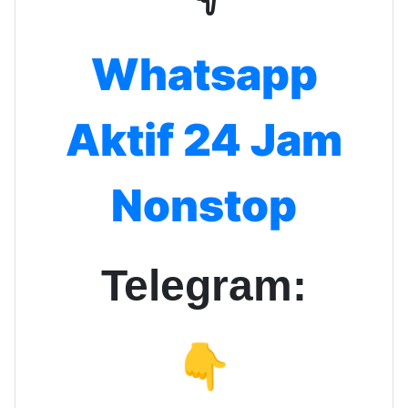
Whatsapp
Aktif 24 Jam
Nonstop
Telegram:
👇