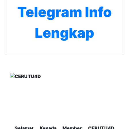
Telegram Info
Lengkap
BUKTI JP LAINNYA
SELAMAT KEPADA MEMBER
CERUTU4D JACKPOT SLOT
PGSOFT MAHJONG WAYS RP
4.500.000,- LUNAS
RABU, 14 AGUSTUS 2024
09:41 PM WIB
Selamat Kepada Member CERUTU4D