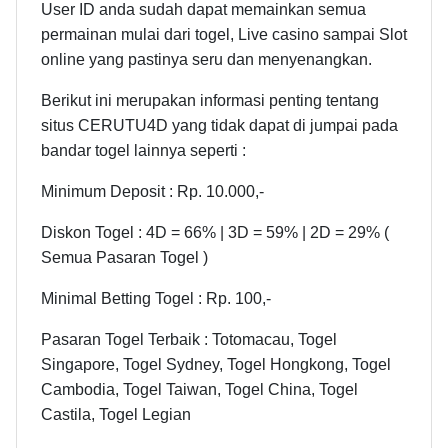
User ID anda sudah dapat memainkan semua
permainan mulai dari togel, Live casino sampai Slot
online yang pastinya seru dan menyenangkan.
Berikut ini merupakan informasi penting tentang
situs CERUTU4D yang tidak dapat di jumpai pada
bandar togel lainnya seperti :
Minimum Deposit : Rp. 10.000,-
Diskon Togel : 4D = 66% | 3D = 59% | 2D = 29% (
Semua Pasaran Togel )
Minimal Betting Togel : Rp. 100,-
Pasaran Togel Terbaik : Totomacau, Togel
Singapore, Togel Sydney, Togel Hongkong, Togel
Cambodia, Togel Taiwan, Togel China, Togel
Castila, Togel Legian