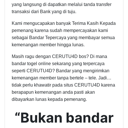
yang langsung di dapatkan melalui tanda transfer
transaksi dari Bank yang di tuju.
Kami mengucapakan banyak Terima Kasih Kepada
pemenang karena sudah mempercayakan kami
sebagai Bandar Tepercaya yang membayar semua
kemenangan member hingga lunas.
Masih ragu dengan CERUTU4D bos? Di mana
bandar togel online sekarang yang terpercaya
seperti CERUTU4D? Bandar yang mengirimkan
kemenangan member tanpa bertele – tele. Jadi…
tidak perlu khawatir pada situs CERUTU4D karena
berapapun kemenangan anda pasti akan
dibayarkan lunas kepada pemenang.
“Bukan bandar