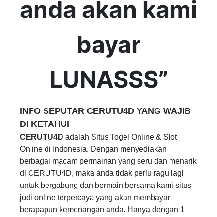
anda akan kami
bayar
LUNASSS”
INFO SEPUTAR CERUTU4D YANG WAJIB
DI KETAHUI
CERUTU4D
adalah Situs Togel Online & Slot
Online di Indonesia. Dengan menyediakan
berbagai macam permainan yang seru dan menarik
di CERUTU4D, maka anda tidak perlu ragu lagi
untuk bergabung dan bermain bersama kami situs
judi online terpercaya yang akan membayar
berapapun kemenangan anda. Hanya dengan 1