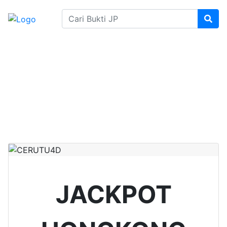
SELAMAT DATANG DI CERUTU4D BANDAR TOGEL, LIVE
JACKPOT HONGKONG LOTTO RP
3.809.000.
Minggu, 22 September 2024 WIB
|
11:15 PM
WIB
JACKPOT