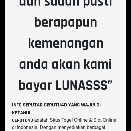
dan sudah pasti
berapapun
kemenangan
anda akan kami
bayar LUNASSS”
INFO SEPUTAR CERUTU4D YANG WAJIB DI
KETAHUI
CERUTU4D
adalah Situs Togel Online & Slot Online
di Indonesia. Dengan menyediakan berbagai