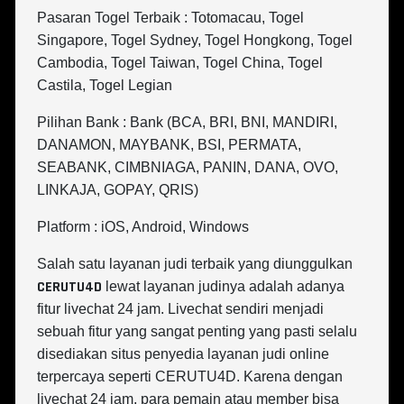
Pasaran Togel Terbaik : Totomacau, Togel
Singapore, Togel Sydney, Togel Hongkong, Togel
Cambodia, Togel Taiwan, Togel China, Togel
Castila, Togel Legian
Pilihan Bank : Bank (BCA, BRI, BNI, MANDIRI,
DANAMON, MAYBANK, BSI, PERMATA,
SEABANK, CIMBNIAGA, PANIN, DANA, OVO,
LINKAJA, GOPAY, QRIS)
Platform : iOS, Android, Windows
Salah satu layanan judi terbaik yang diunggulkan
CERUTU4D
lewat layanan judinya adalah adanya
fitur livechat 24 jam. Livechat sendiri menjadi
sebuah fitur yang sangat penting yang pasti selalu
disediakan situs penyedia layanan judi online
terpercaya seperti CERUTU4D. Karena dengan
livechat 24 jam, para pemain atau member bisa