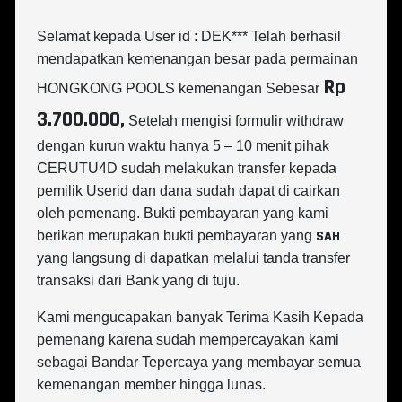
Selamat kepada User id : DEK*** Telah berhasil
mendapatkan kemenangan besar pada permainan
Rp
HONGKONG POOLS kemenangan Sebesar
3.700.000,
Setelah mengisi formulir withdraw
dengan kurun waktu hanya 5 – 10 menit pihak
CERUTU4D sudah melakukan transfer kepada
pemilik Userid dan dana sudah dapat di cairkan
oleh pemenang. Bukti pembayaran yang kami
SAH
berikan merupakan bukti pembayaran yang
yang langsung di dapatkan melalui tanda transfer
transaksi dari Bank yang di tuju.
Kami mengucapakan banyak Terima Kasih Kepada
pemenang karena sudah mempercayakan kami
sebagai Bandar Tepercaya yang membayar semua
kemenangan member hingga lunas.