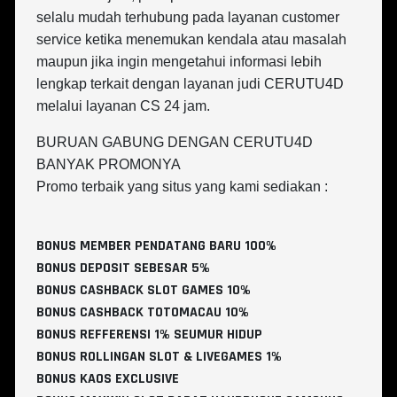
selalu mudah terhubung pada layanan customer
service ketika menemukan kendala atau masalah
maupun jika ingin mengetahui informasi lebih
lengkap terkait dengan layanan judi CERUTU4D
melalui layanan CS 24 jam.
BURUAN GABUNG DENGAN CERUTU4D
BANYAK PROMONYA
Promo terbaik yang situs yang kami sediakan :
BONUS MEMBER PENDATANG BARU 100%
BONUS DEPOSIT SEBESAR 5%
BONUS CASHBACK SLOT GAMES 10%
BONUS CASHBACK TOTOMACAU 10%
BONUS REFFERENSI 1% SEUMUR HIDUP
BONUS ROLLINGAN SLOT & LIVEGAMES 1%
BONUS KAOS EXCLUSIVE