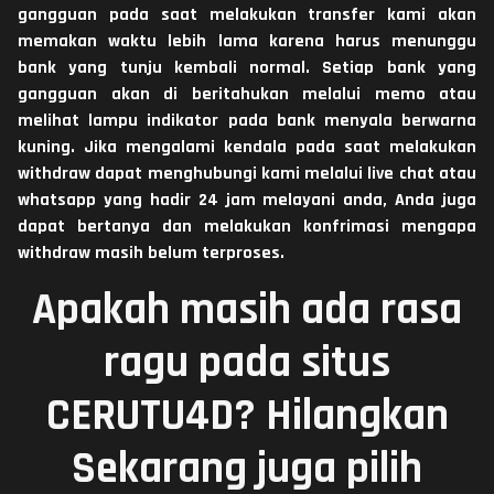
gangguan pada saat melakukan transfer kami akan
memakan waktu lebih lama karena harus menunggu
bank yang tunju kembali normal. Setiap bank yang
gangguan akan di beritahukan melalui memo atau
melihat lampu indikator pada bank menyala berwarna
kuning. Jika mengalami kendala pada saat melakukan
withdraw dapat menghubungi kami melalui live chat atau
whatsapp yang hadir 24 jam melayani anda, Anda juga
dapat bertanya dan melakukan konfrimasi mengapa
withdraw masih belum terproses.
Apakah masih ada rasa
ragu pada situs
CERUTU4D? Hilangkan
Sekarang juga pilih