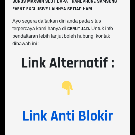
BONUS MAXWIN SLOT DAPAT HANDPHONE SAMSUNG
EVENT EXCLUSIVE LAINNYA SETIAP HARI
Ayo segera daftarkan diri anda pada situs
CERUTU4D.
terpercaya kami hanya di
Untuk info
pendaftaran lebih lanjut boleh hubungi kontak
dibawah ini :
Link Alternatif :
Link Anti Blokir