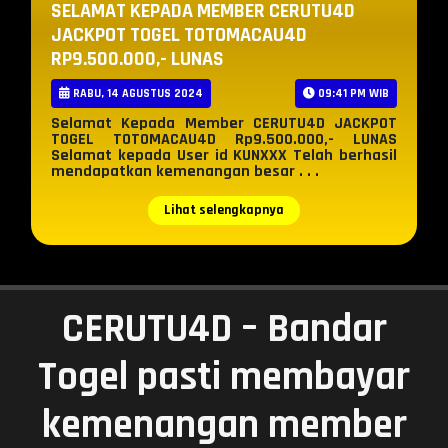
SELAMAT KEPADA MEMBER CERUTU4D
JACKPOT TOGEL TOTOMACAU4D
RP9.500.000,- LUNAS
RABU, 14 AGUSTUS 2024
09:41 PM WIB
Selamat Kepada Member CERUTU4D JACKPOT
TOGEL TOTOMACAU4D Rp9.500.000,- LUNAS
Selamat kepada User id KUNXXX Telah berhasil
mendapatkan kemenangan besar . . .
Lihat selengkapnya
CERUTU4D – Bandar
Togel pasti membayar
kemenangan member