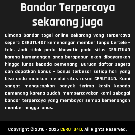
Bandar Terpercaya
sekarang juga
Dimana bandar togel online sekarang yang terpercaya
seperti CERUTU4D? kemenangan member tanpa bertele –
tele. Jadi tidak perlu khawatir pada situs CERUTU4D
karena kemenangan anda berapapun akan dibayarakan
hingga lunas kepada pemenang. Buruan daftar segera
dan dapatkan bonus – bonus terbesar setiap hari yang
bisa anda mainkan melalui situs resmi CERUTU4D. Kami
sangat mengucapkan banyak terima kasih kepada
pemenang karena sudah mempercayakan kami sebagai
bandar terpercaya yang membayar semua kemenangan
member hingga lunas.
Copyright © 2016 - 2026
CERUTU4D
, All Rights Reserved.