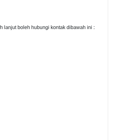
 lanjut boleh hubungi kontak dibawah ini :