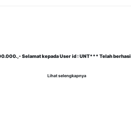
BUKTI JP LAINNYA
OL RP 3.000.000
00.,- Selamat kepada User id : UNT*** Telah berhasi
Lihat selengkapnya
ER CERUTU4D JACKPOT SLOT GATES
 LUNAS