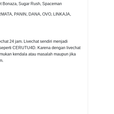
eet Bonaza, Sugar Rush, Spaceman
MATA, PANIN, DANA, OVO, LINKAJA,
chat 24 jam. Livechat sendiri menjadi
aya seperti CERUTU4D. Karena dengan livechat
emukan kendala atau masalah maupun jika
m.