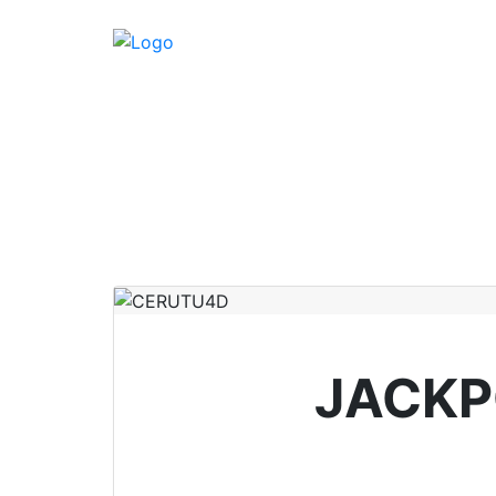
JACKPOT HONGKO
Kamis, 22 Agustus 2024 WIB
|
11:14 
JACKP