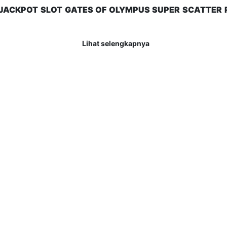
JACKPOT SLOT GATES OF OLYMPUS SUPER SCATTER Rp
Lihat selengkapnya
dar Togel pasti memb
unas
togel dan slot online yang membayar semua kemenanga
fer ke rekening tujuan yang sudah di daftarkan pada sit
n telah valid dan dapat di transfer. Semua kemenang
pemain dapat melihat bandar situs terpercaya CERUTU
 posting akan kami lakukan sensor pada nomor rekenin
an Jackpot yang kami posting agar member atau pemai