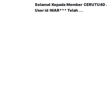
Selamat Kepada Member CERUTU4D 
User id :MAR*** Telah . . .
CERUTU4D – Ban
member hingga l
Bandar togel CERUTU4D merupakan bandar 
pada situs kami dilakukan dengan cara trans
di proses jika rekening yang di daftarka
terbesar akan kami posting agar semua 
hingga lunas. Setiap postingan yang kami
privasi dan kerahasiaan member. Posting