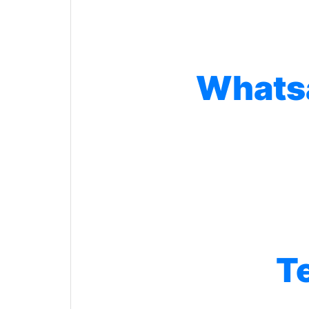
Whatsa
T