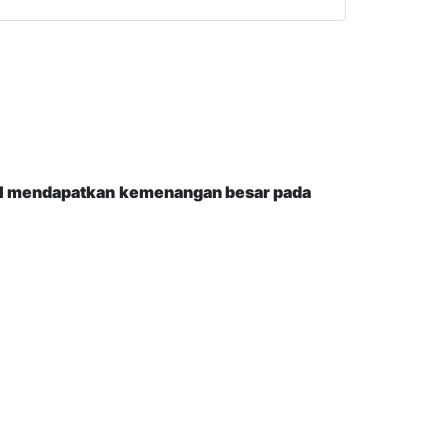
09:41 PM WIB
l mendapatkan kemenangan besar pada
 OF OLYMPUS SUPER
09:41 PM WIB