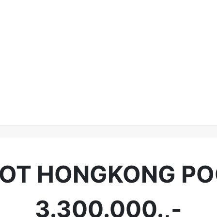
NG POOLS RP 3.300.
PM WIB
OT HONGKONG PO
3.300.000.,-