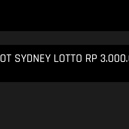
OT SYDNEY LOTTO RP 3.000.