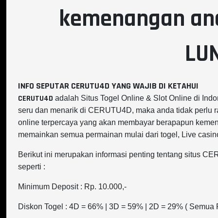
kemenangan and
LU
INFO SEPUTAR CERUTU4D YANG WAJIB DI KETAHUI
CERUTU4D
adalah Situs Togel Online & Slot Online di I
seru dan menarik di CERUTU4D, maka anda tidak perlu ra
online terpercaya yang akan membayar berapapun kemen
memainkan semua permainan mulai dari togel, Live casin
Berikut ini merupakan informasi penting tentang situs C
seperti :
Minimum Deposit : Rp. 10.000,-
Diskon Togel : 4D = 66% | 3D = 59% | 2D = 29% ( Semua 