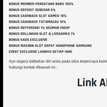
BONUS MEMBER PENDATANG BARU 100%
BONUS DEPOSIT SEBESAR 5%
BONUS CASHBACK SLOT GAMES 10%
BONUS CASHBACK TOTOMACAU 10%
BONUS REFFERENSI 1% SEUMUR HIDUP
BONUS ROLLINGAN SLOT & LIVEGAMES 1%
BONUS KAOS EXCLUSIVE
BONUS MAXWIN SLOT DAPAT HANDPHONE SAMSUNG
EVENT EXCLUSIVE LAINNYA SETIAP HARI
Ayo segera daftarkan diri anda pada situs terpercaya kam
hubungi kontak dibawah ini :
Link A