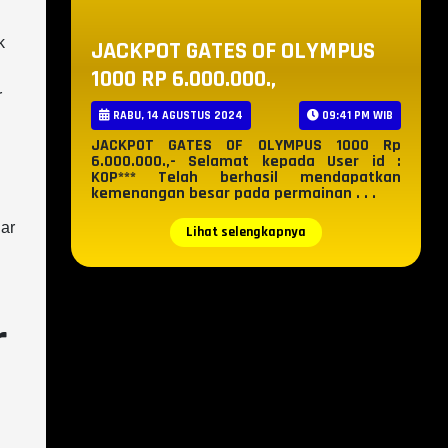
k
JACKPOT GATES OF OLYMPUS
1000 RP 6.000.000.,
r
RABU, 14 AGUSTUS 2024
09:41 PM WIB
JACKPOT GATES OF OLYMPUS 1000 Rp
6.000.000.,- Selamat kepada User id :
KOP*** Telah berhasil mendapatkan
kemenangan besar pada permainan . . .
ar
Lihat selengkapnya
r