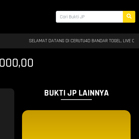
SELAMAT DATANG DI CERUTU4D BANDAR TOGEL, LIVE CASINO & SL
000,00
BUKTI JP LAINNYA