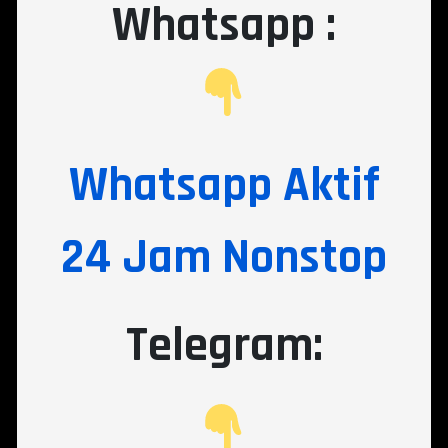
Whatsapp :
Whatsapp Aktif
24 Jam Nonstop
Telegram: