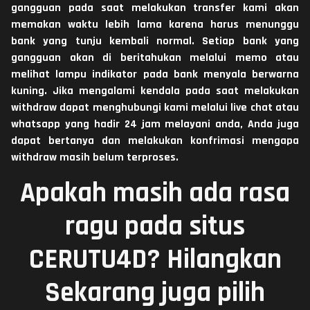
gangguan pada saat melakukan transfer kami akan
memakan waktu lebih lama karena harus menunggu
bank yang tunju kembali normal. Setiap bank yang
gangguan akan di beritahukan melalui memo atau
melihat lampu indikator pada bank menyala berwarna
kuning. Jika mengalami kendala pada saat melakukan
withdraw dapat menghubungi kami melalui live chat atau
whatsapp yang hadir 24 jam melayani anda, Anda juga
dapat bertanya dan melakukan konfrimasi mengapa
withdraw masih belum terproses.
Apakah masih ada rasa
ragu pada situs
CERUTU4D? Hilangkan
Sekarang juga pilih