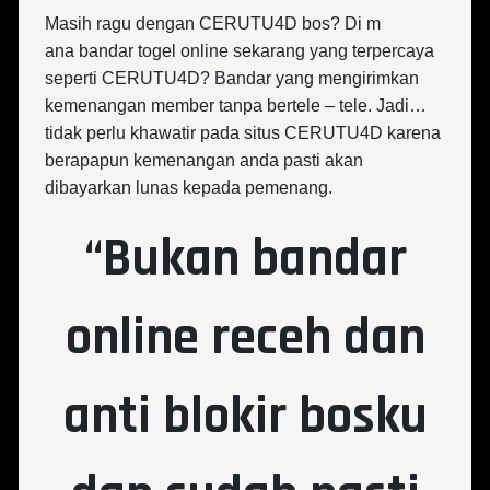
Masih ragu dengan CERUTU4D bos? Di m
ana bandar togel online sekarang yang terpercaya
seperti CERUTU4D? Bandar yang mengirimkan
kemenangan member tanpa bertele – tele. Jadi…
tidak perlu khawatir pada situs CERUTU4D karena
berapapun kemenangan anda pasti akan
dibayarkan lunas kepada pemenang.
“Bukan bandar
online receh dan
anti blokir bosku