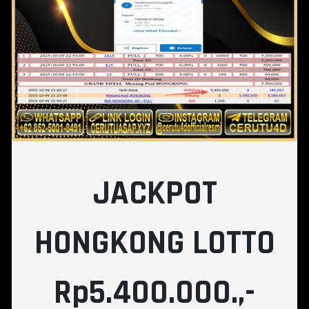
JACKPOT
HONGKONG LOTTO
Rp5.400.000.,-