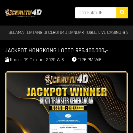
LAMAT DATANG DI CERUTU4D BANDAR TOGEL, LIVE CASINO & SLOT TERBA
JACKPOT HONGKONG LOTTO RP5.400.000.,-
Kamis, 09 Oktober 2025 WIB
|
11:26 PM WIB