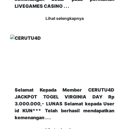
LIVEGAMES CASINO . . .
Lihat selengkapnya
SELAMAT KEPADA MEMBER
CERUTU4D JACKPOT TOGEL
VIRGINIA DAY RP 3.000.000,-
LUNAS
RABU, 14 AGUSTUS 2024
09:41 PM WIB
Selamat Kepada Member CERUTU4D
JACKPOT TOGEL VIRGINIA DAY Rp
3.000.000,- LUNAS Selamat kepada User
id KUN*** Telah berhasil mendapatkan
kemenangan . . .