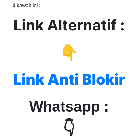
dibawah ini :
Link Alternatif :
👇
Link Anti Blokir
Whatsapp :
👇