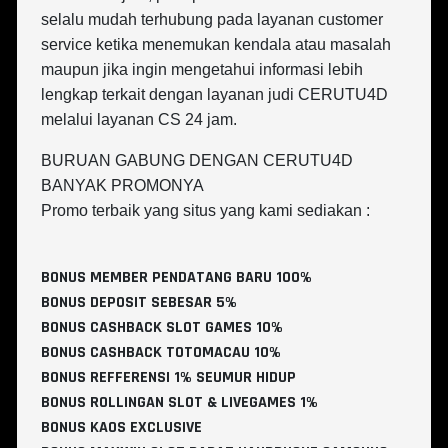
selalu mudah terhubung pada layanan customer
service ketika menemukan kendala atau masalah
maupun jika ingin mengetahui informasi lebih
lengkap terkait dengan layanan judi CERUTU4D
melalui layanan CS 24 jam.
BURUAN GABUNG DENGAN CERUTU4D
BANYAK PROMONYA
Promo terbaik yang situs yang kami sediakan :
BONUS MEMBER PENDATANG BARU 100%
BONUS DEPOSIT SEBESAR 5%
BONUS CASHBACK SLOT GAMES 10%
BONUS CASHBACK TOTOMACAU 10%
BONUS REFFERENSI 1% SEUMUR HIDUP
BONUS ROLLINGAN SLOT & LIVEGAMES 1%
BONUS KAOS EXCLUSIVE