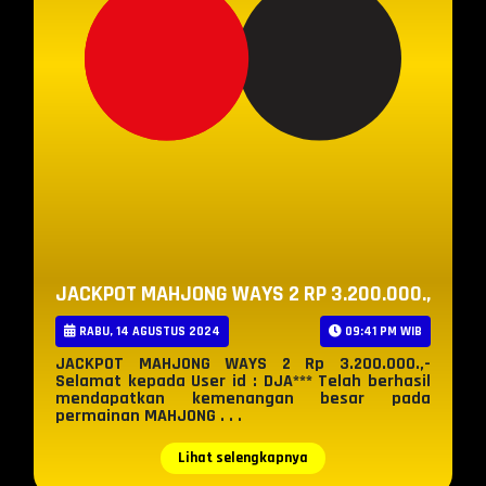
JACKPOT MAHJONG WAYS 2 RP 3.200.000.,
RABU, 14 AGUSTUS 2024
09:41 PM WIB
JACKPOT MAHJONG WAYS 2 Rp 3.200.000.,-
Selamat kepada User id : DJA*** Telah berhasil
mendapatkan kemenangan besar pada
permainan MAHJONG . . .
Lihat selengkapnya