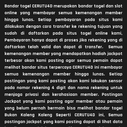
Bandar togel CERUTU4D merupakan bandar togel dan slot
online yang membayar semua kemenangan member
hingga lunas. Setiap pembayaran pada situs kami
dilakukan dengan cara transfer ke rekening tujuan yang
sudah di daftarkan pada situs togel online kami,
Pembayaran hanya dapat di proses jika rekening yang di
daftarkan telah valid dan dapat di transfer. Semua
kemenangan member yang mendapatkan hadiah jackpot
terbesar akan kami posting agar semua pemain dapat
melihat bandar situs terpercaya CERUTU4D ini membayar
semua kemenangan member hingga lunas. Setiap
postingan yang kami posting akan kami lakukan sensor
pada nomor rekening 4 digit dan nama rekening untuk
menjaga privasi dan kerahasiaan member. Postingan
Jackpot yang kami posting agar member atau pemain
yang belum pernah bermain bisa melihat bandar togel
Bukan Kaleng Kaleng
Seperti CERUTU4D ini, Semua
postingan jackpot yang kami posting dapat di lihat data