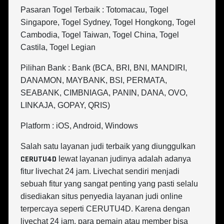
Pasaran Togel Terbaik : Totomacau, Togel
Singapore, Togel Sydney, Togel Hongkong, Togel
Cambodia, Togel Taiwan, Togel China, Togel
Castila, Togel Legian
Pilihan Bank : Bank (BCA, BRI, BNI, MANDIRI,
DANAMON, MAYBANK, BSI, PERMATA,
SEABANK, CIMBNIAGA, PANIN, DANA, OVO,
LINKAJA, GOPAY, QRIS)
Platform : iOS, Android, Windows
Salah satu layanan judi terbaik yang diunggulkan
CERUTU4D
lewat layanan judinya adalah adanya
fitur livechat 24 jam. Livechat sendiri menjadi
sebuah fitur yang sangat penting yang pasti selalu
disediakan situs penyedia layanan judi online
terpercaya seperti CERUTU4D. Karena dengan
livechat 24 jam, para pemain atau member bisa