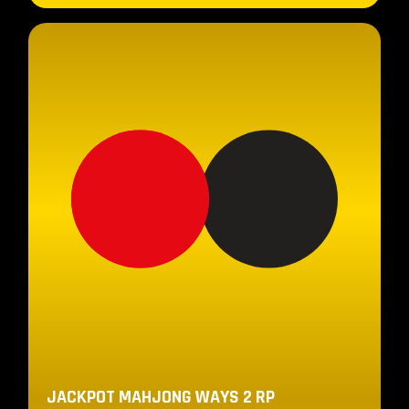
JACKPOT MAHJONG WAYS 2 RP