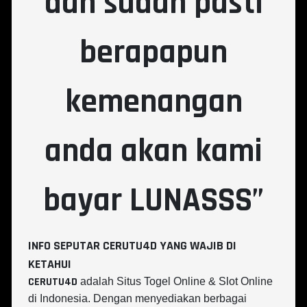
dan sudah pasti
berapapun
kemenangan
anda akan kami
bayar LUNASSS”
INFO SEPUTAR CERUTU4D YANG WAJIB DI
KETAHUI
CERUTU4D
adalah Situs Togel Online & Slot Online
di Indonesia. Dengan menyediakan berbagai