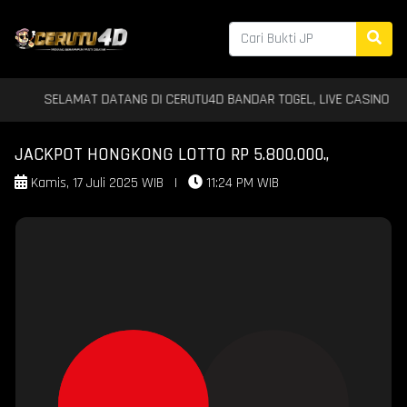
SELAMAT DATANG DI CERUTU4D BANDAR TOGEL, LIVE CASINO & SLOT 
JACKPOT HONGKONG LOTTO RP 5.800.000.,
Kamis, 17 Juli 2025 WIB
|
11:24 PM WIB