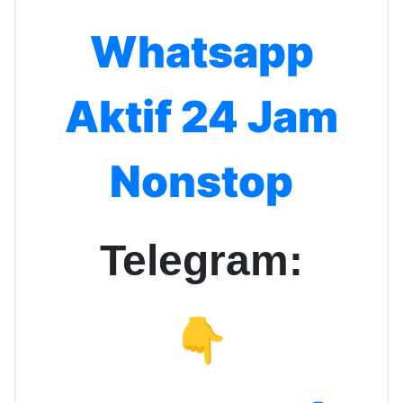
Whatsapp
Aktif 24 Jam
Nonstop
Telegram:
👇