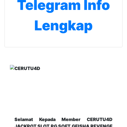
Telegram Info
Lengkap
BUKTI JP LAINNYA
SELAMAT KEPADA MEMBER
CERUTU4D JACKPOT SLOT PG
SOFT GEISHA REVENGE RP
3.300.000,- LUNAS
RABU, 14 AGUSTUS 2024
09:41 PM WIB
Selamat Kepada Member CERUTU4D
JACKPOT SLOT PG SOFT GEISHA REVENGE