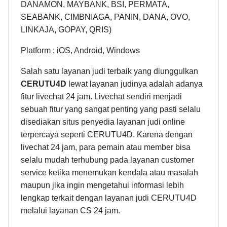
DANAMON, MAYBANK, BSI, PERMATA,
SEABANK, CIMBNIAGA, PANIN, DANA, OVO,
LINKAJA, GOPAY, QRIS)
Platform : iOS, Android, Windows
Salah satu layanan judi terbaik yang diunggulkan
CERUTU4D
lewat layanan judinya adalah adanya
fitur livechat 24 jam. Livechat sendiri menjadi
sebuah fitur yang sangat penting yang pasti selalu
disediakan situs penyedia layanan judi online
terpercaya seperti CERUTU4D. Karena dengan
livechat 24 jam, para pemain atau member bisa
selalu mudah terhubung pada layanan customer
service ketika menemukan kendala atau masalah
maupun jika ingin mengetahui informasi lebih
lengkap terkait dengan layanan judi CERUTU4D
melalui layanan CS 24 jam.