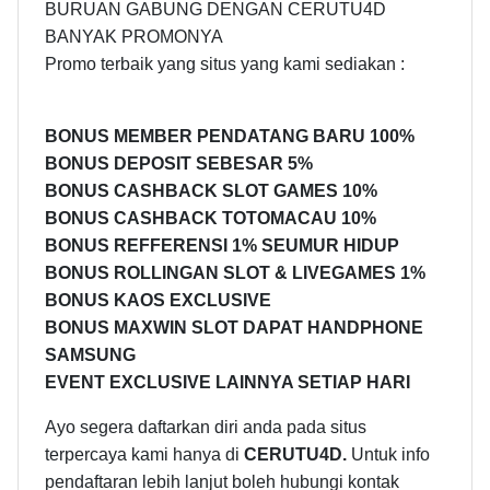
BURUAN GABUNG DENGAN CERUTU4D
BANYAK PROMONYA
Promo terbaik yang situs yang kami sediakan :
BONUS MEMBER PENDATANG BARU 100%
BONUS DEPOSIT SEBESAR 5%
BONUS CASHBACK SLOT GAMES 10%
BONUS CASHBACK TOTOMACAU 10%
BONUS REFFERENSI 1% SEUMUR HIDUP
BONUS ROLLINGAN SLOT & LIVEGAMES 1%
BONUS KAOS EXCLUSIVE
BONUS MAXWIN SLOT DAPAT HANDPHONE
SAMSUNG
EVENT EXCLUSIVE LAINNYA SETIAP HARI
Ayo segera daftarkan diri anda pada situs
terpercaya kami hanya di
CERUTU4D.
Untuk info
pendaftaran lebih lanjut boleh hubungi kontak