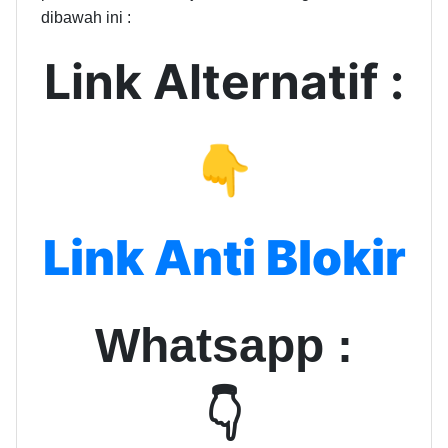
dibawah ini :
Link Alternatif :
👇
Link Anti Blokir
Whatsapp :
👇