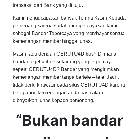
transaksi dari Bank yang di tuju.
Kami mengucapakan banyak Terima Kasih Kepada
pemenang karena sudah mempercayakan kami
sebagai Bandar Tepercaya yang membayar semua
kemenangan member hingga lunas.
Masih ragu dengan CERUTU4D bos? Di mana
bandar togel online sekarang yang terpercaya
seperti CERUTU4D? Bandar yang mengirimkan
kemenangan member tanpa bertele – tele. Jadi…
tidak perlu khawatir pada situs CERUTU4D karena
berapapun kemenangan anda pasti akan
dibayarkan lunas kepada pemenang.
“Bukan bandar