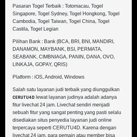
Pasaran Togel Terbaik : Totomacau, Togel
Singapore, Togel Sydney, Togel Hongkong, Togel
Cambodia, Togel Taiwan, Togel China, Togel
Castila, Togel Legian
Pilihan Bank : Bank (BCA, BRI, BNI, MANDIRI,
DANAMON, MAYBANK, BSI, PERMATA,
SEABANK, CIMBNIAGA, PANIN, DANA, OVO,
LINKAJA, GOPAY, QRIS)
Platform : iOS, Android, Windows
Salah satu layanan judi terbaik yang diunggulkan
CERUTU4D
lewat layanan judinya adalah adanya
fitur livechat 24 jam. Livechat sendiri menjadi
sebuah fitur yang sangat penting yang pasti selalu
disediakan situs penyedia layanan judi online
terpercaya seperti CERUTU4D. Karena dengan
livechat 24 jam, para pemain atau member bisa