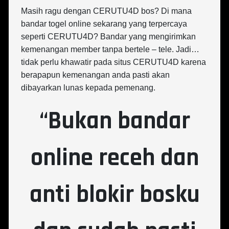
Masih ragu dengan CERUTU4D bos? Di mana
bandar togel online sekarang yang terpercaya
seperti CERUTU4D? Bandar yang mengirimkan
kemenangan member tanpa bertele – tele. Jadi…
tidak perlu khawatir pada situs CERUTU4D karena
berapapun kemenangan anda pasti akan
dibayarkan lunas kepada pemenang.
“Bukan bandar
online receh dan
anti blokir bosku