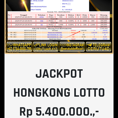
JACKPOT
HONGKONG LOTTO
Rp 5.400.000.,-