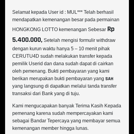
Selamat kepada User id : MUL*** Telah berhasil
mendapatkan kemenangan besar pada permainan
Rp
HONGKONG LOTTO kemenangan Sebesar
5.400.000,
Setelah mengisi formulir withdraw
dengan kurun waktu hanya 5 – 10 menit pihak
CERUTU4D sudah melakukan transfer kepada
pemilik Userid dan dana sudah dapat di cairkan
oleh pemenang. Bukti pembayaran yang kami
SAH
berikan merupakan bukti pembayaran yang
yang langsung di dapatkan melalui tanda transfer
transaksi dari Bank yang di tuju.
Kami mengucapakan banyak Terima Kasih Kepada
pemenang karena sudah mempercayakan kami
sebagai Bandar Tepercaya yang membayar semua
kemenangan member hingga lunas.