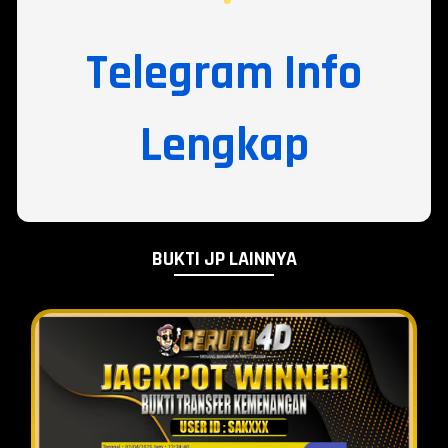
Telegram Info
Lengkap
BUKTI JP LAINNYA