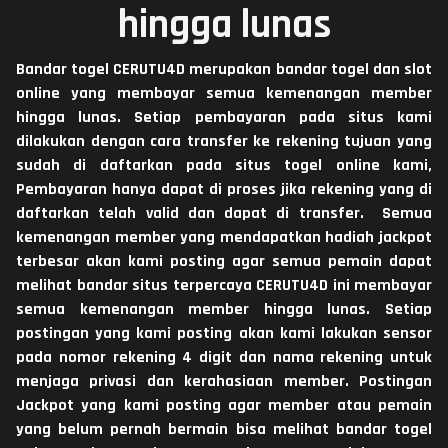
hingga lunas
Bandar togel CERUTU4D merupakan bandar togel dan slot
online yang membayar semua kemenangan member
hingga lunas. Setiap pembayaran pada situs kami
dilakukan dengan cara transfer ke rekening tujuan yang
sudah di daftarkan pada situs togel online kami,
Pembayaran hanya dapat di proses jika rekening yang di
daftarkan telah valid dan dapat di transfer. Semua
kemenangan member yang mendapatkan hadiah jackpot
terbesar akan kami posting agar semua pemain dapat
melihat bandar situs terpercaya CERUTU4D ini membayar
semua kemenangan member hingga lunas. Setiap
postingan yang kami posting akan kami lakukan sensor
pada nomor rekening 4 digit dan nama rekening untuk
menjaga privasi dan kerahasiaan member. Postingan
Jackpot yang kami posting agar member atau pemain
yang belum pernah bermain bisa melihat bandar togel