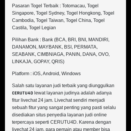
Pasaran Togel Terbaik : Totomacau, Togel
Singapore, Togel Sydney, Togel Hongkong, Togel
Cambodia, Togel Taiwan, Togel China, Togel
Castila, Togel Legian
Pilihan Bank : Bank (BCA, BRI, BNI, MANDIRI,
DANAMON, MAYBANK, BSI, PERMATA,
SEABANK, CIMBNIAGA, PANIN, DANA, OVO,
LINKAJA, GOPAY, QRIS)
Platform : iOS, Android, Windows
Salah satu layanan judi terbaik yang diunggulkan
CERUTU4D
lewat layanan judinya adalah adanya
fitur livechat 24 jam. Livechat sendiri menjadi
sebuah fitur yang sangat penting yang pasti selalu
disediakan situs penyedia layanan judi online
terpercaya seperti CERUTU4D. Karena dengan
livechat 24 jam, para pemain atau member bisa