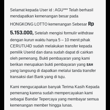
Selamat kepada User id : AGU*** Telah berhasil
mendapatkan kemenangan besar pada
Rp
HONGKONG LOTTO kemenangan Sebesar
5.153.000,
Setelah mengisi formulir withdraw
dengan kurun waktu hanya 5 – 10 menit pihak
CERUTU4D sudah melakukan transfer kepada
pemilik Userid dan dana sudah dapat di cairkan
oleh pemenang. Bukti pembayaran yang kami
SAH
berikan merupakan bukti pembayaran yang
yang langsung di dapatkan melalui tanda transfer
transaksi dari Bank yang di tuju.
Kami mengucapakan banyak Terima Kasih Kepada
pemenang karena sudah mempercayakan kami
sebagai Bandar Tepercaya yang membayar semua
kemenangan member hingga lunas.