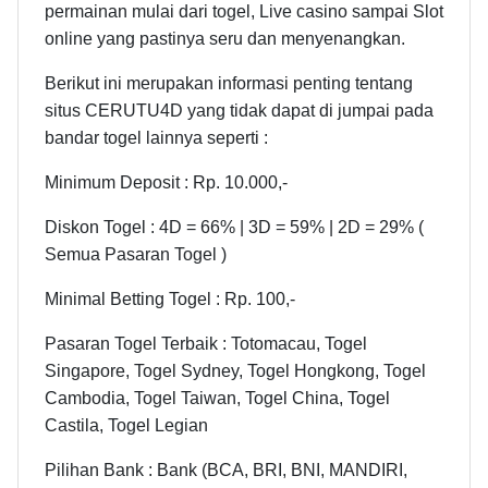
permainan mulai dari togel, Live casino sampai Slot
online yang pastinya seru dan menyenangkan.
Berikut ini merupakan informasi penting tentang
situs CERUTU4D yang tidak dapat di jumpai pada
bandar togel lainnya seperti :
Minimum Deposit : Rp. 10.000,-
Diskon Togel : 4D = 66% | 3D = 59% | 2D = 29% (
Semua Pasaran Togel )
Minimal Betting Togel : Rp. 100,-
Pasaran Togel Terbaik : Totomacau, Togel
Singapore, Togel Sydney, Togel Hongkong, Togel
Cambodia, Togel Taiwan, Togel China, Togel
Castila, Togel Legian
Pilihan Bank : Bank (BCA, BRI, BNI, MANDIRI,