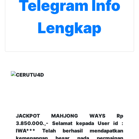
Telegram Info
Lengkap
BUKTI JP LAINNYA
JACKPOT MAHJONG WAYS RP
3.850.000.,
RABU, 14 AGUSTUS 2024
09:41 PM WIB
JACKPOT MAHJONG WAYS Rp
3.850.000.,- Selamat kepada User id :
IWA*** Telah berhasil mendapatkan
kemenangan besar pada permainan