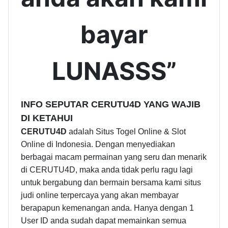
bayar
LUNASSS”
INFO SEPUTAR CERUTU4D YANG WAJIB
DI KETAHUI
CERUTU4D
adalah Situs Togel Online & Slot
Online di Indonesia. Dengan menyediakan
berbagai macam permainan yang seru dan menarik
di CERUTU4D, maka anda tidak perlu ragu lagi
untuk bergabung dan bermain bersama kami situs
judi online terpercaya yang akan membayar
berapapun kemenangan anda. Hanya dengan 1
User ID anda sudah dapat memainkan semua