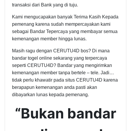
transaksi dari Bank yang di tuju.
Kami mengucapakan banyak Terima Kasih Kepada
pemenang karena sudah mempercayakan kami
sebagai Bandar Tepercaya yang membayar semua
kemenangan member hingga lunas.
Masih ragu dengan CERUTU4D bos? Di mana
bandar togel online sekarang yang terpercaya
seperti CERUTU4D? Bandar yang mengirimkan
kemenangan member tanpa bertele – tele. Jadi…
tidak perlu khawatir pada situs CERUTU4D karena
berapapun kemenangan anda pasti akan
dibayarkan lunas kepada pemenang.
“Bukan bandar