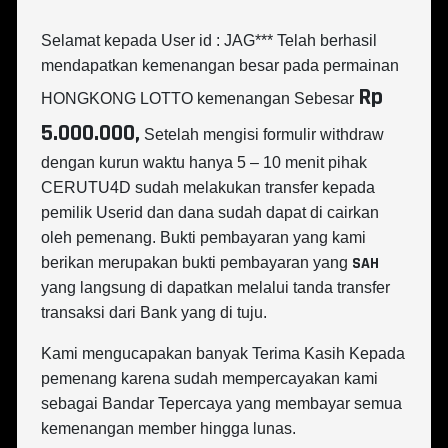
Selamat kepada User id : JAG*** Telah berhasil
mendapatkan kemenangan besar pada permainan
Rp
HONGKONG LOTTO kemenangan Sebesar
5.000.000,
Setelah mengisi formulir withdraw
dengan kurun waktu hanya 5 – 10 menit pihak
CERUTU4D sudah melakukan transfer kepada
pemilik Userid dan dana sudah dapat di cairkan
oleh pemenang. Bukti pembayaran yang kami
SAH
berikan merupakan bukti pembayaran yang
yang langsung di dapatkan melalui tanda transfer
transaksi dari Bank yang di tuju.
Kami mengucapakan banyak Terima Kasih Kepada
pemenang karena sudah mempercayakan kami
sebagai Bandar Tepercaya yang membayar semua
kemenangan member hingga lunas.