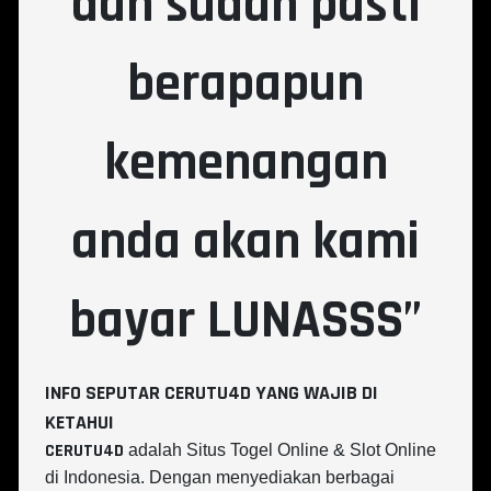
dan sudah pasti
berapapun
kemenangan
anda akan kami
bayar LUNASSS”
INFO SEPUTAR CERUTU4D YANG WAJIB DI
KETAHUI
CERUTU4D
adalah Situs Togel Online & Slot Online
di Indonesia. Dengan menyediakan berbagai