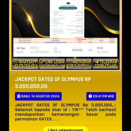
JACKPOT GATES OF OLYMPUS RP
3.000.000,00
RABU, 14 AGUSTUS 2024
09:41 PM WIB
JACKPOT GATES OF OLYMPUS Rp 3.000.000.,-
Selamat kepada User id : TIK*** Telah berhasil
mendapatkan kemenangan besar pada
permainan GATES . . .
Lihat selengkapnya