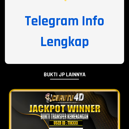
Telegram Info
Lengkap
BUKTI JP LAINNYA