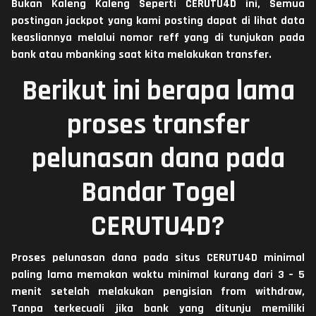
Bukan Kaleng Kaleng
Seperti CERUTU4D ini, Semua
postingan jackpot yang kami posting dapat di lihat data
keasliannya melalui nomor reff yang di tunjukan pada
bank atau mbanking saat kita melakukan transfer.
Berikut ini berapa lama
proses transfer
pelunasan dana pada
Bandar Togel
CERUTU4D?
Proses pelunasan dana pada situs CERUTU4D minimal
paling lama memakan waktu minimal kurang dari 3 – 5
menit setelah melakukan pengisian from withdraw,
Tanpa terkecuali jika bank yang ditunju memiliki