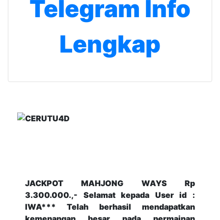
Telegram Info
Lengkap
BUKTI JP LAINNYA
JACKPOT MAHJONG WAYS RP
3.300.000.,
RABU, 14 AGUSTUS 2024
09:41 PM WIB
JACKPOT MAHJONG WAYS Rp
3.300.000.,- Selamat kepada User id :
IWA*** Telah berhasil mendapatkan
kemenangan besar pada permainan