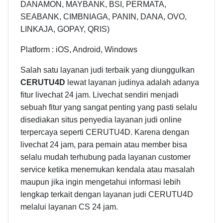
DANAMON, MAYBANK, BSI, PERMATA,
SEABANK, CIMBNIAGA, PANIN, DANA, OVO,
LINKAJA, GOPAY, QRIS)
Platform : iOS, Android, Windows
Salah satu layanan judi terbaik yang diunggulkan
CERUTU4D
lewat layanan judinya adalah adanya
fitur livechat 24 jam. Livechat sendiri menjadi
sebuah fitur yang sangat penting yang pasti selalu
disediakan situs penyedia layanan judi online
terpercaya seperti CERUTU4D. Karena dengan
livechat 24 jam, para pemain atau member bisa
selalu mudah terhubung pada layanan customer
service ketika menemukan kendala atau masalah
maupun jika ingin mengetahui informasi lebih
lengkap terkait dengan layanan judi CERUTU4D
melalui layanan CS 24 jam.