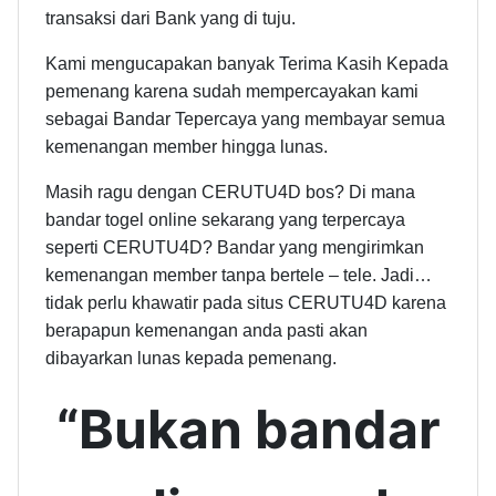
transaksi dari Bank yang di tuju.
Kami mengucapakan banyak Terima Kasih Kepada
pemenang karena sudah mempercayakan kami
sebagai Bandar Tepercaya yang membayar semua
kemenangan member hingga lunas.
Masih ragu dengan CERUTU4D bos? Di mana
bandar togel online sekarang yang terpercaya
seperti CERUTU4D? Bandar yang mengirimkan
kemenangan member tanpa bertele – tele. Jadi…
tidak perlu khawatir pada situs CERUTU4D karena
berapapun kemenangan anda pasti akan
dibayarkan lunas kepada pemenang.
“Bukan bandar