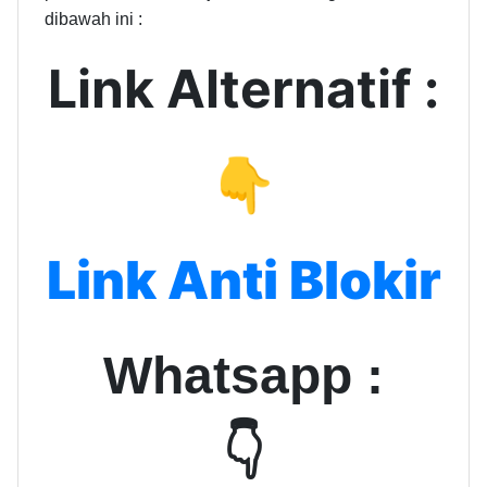
dibawah ini :
Link Alternatif :
👇
Link Anti Blokir
Whatsapp :
👇